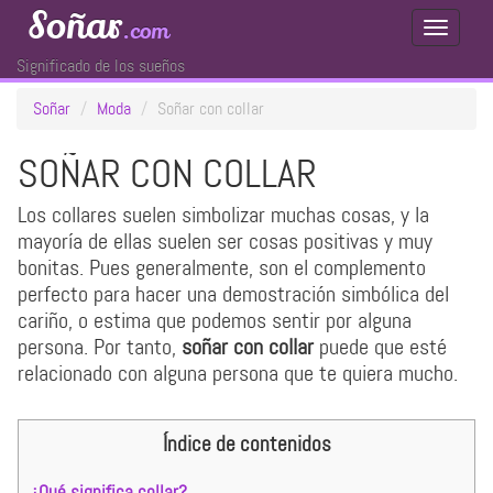
Soñar
.com
Toggle
Navigati
Significado de los sueños
Soñar
Moda
Soñar con collar
SOÑAR CON COLLAR
Los collares suelen simbolizar muchas cosas, y la
mayoría de ellas suelen ser cosas positivas y muy
bonitas. Pues generalmente, son el complemento
perfecto para hacer una demostración simbólica del
cariño, o estima que podemos sentir por alguna
persona. Por tanto,
soñar con collar
puede que esté
relacionado con alguna persona que te quiera mucho.
Índice de contenidos
¿Qué significa collar?