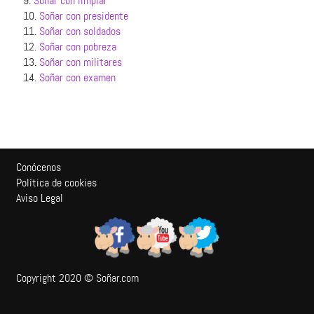
9.
Soñar con limpiar
10.
Soñar con presidente
11.
Soñar con soldados
12.
Soñar con pobreza
13.
Soñar con militares
14.
Soñar con examen
Conócenos
Política de cookies
Aviso Legal
Copyright 2020 © Soñar.com