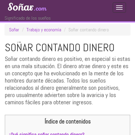
Soñar
.com
Toggle
Navigati
Significado de los sueños
Soñar
Trabajo y economía
Soñar contando dinero
SOÑAR CONTANDO DINERO
Soñar contando dinero es positivo, en especial si estas
en una mala situación. El dinero atrae dinero y este es
un concepto que ha evolucionado en la mente de los
hombres durante décadas. Todos los sueños
relacionados al dinero generalmente son positivos,
pero usualmente advierten sobre la avaricia y los
caminos fáciles para obtener ingresos.
Índice de contenidos
¿Qué significa soñar contando dinero?