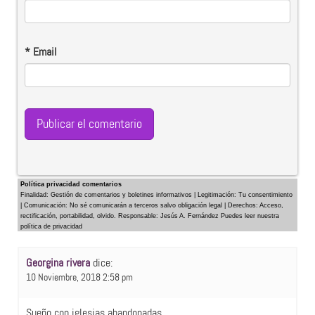
*
Email
Política privacidad comentarios
Finalidad: Gestión de comentarios y boletines informativos | Legitimación: Tu consentimiento
| Comunicación: No sé comunicarán a terceros salvo obligación legal | Derechos: Acceso,
rectificación, portabilidad, olvido. Responsable: Jesús A. Fernández Puedes leer nuestra
política de privacidad
Georgina rivera
dice:
10 Noviembre, 2018 2:58 pm
Sueño con iglesias abandonadas