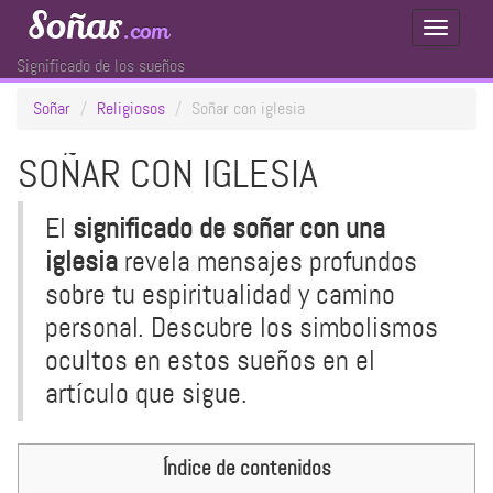
Soñar
.com
Toggle
Navigati
Significado de los sueños
Soñar
Religiosos
Soñar con iglesia
SOÑAR CON IGLESIA
El
significado de soñar con una
iglesia
revela mensajes profundos
sobre tu espiritualidad y camino
personal. Descubre los simbolismos
ocultos en estos sueños en el
artículo que sigue.
Índice de contenidos