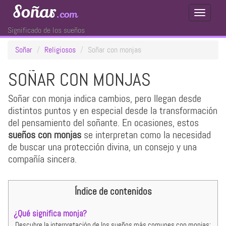
Soñar
.com
Toggle
Navigati
Significado de los sueños
Soñar
Religiosos
Soñar con monjas
SOÑAR CON MONJAS
Soñar con monja indica cambios, pero llegan desde
distintos puntos y en especial desde la transformación
del pensamiento del soñante. En ocasiones, estos
sueños con monjas
se interpretan como la necesidad
de buscar una protección divina, un consejo y una
compañía sincera.
Índice de contenidos
¿Qué significa monja?
Descubre la interpretación de los sueños más comunes con monjas: