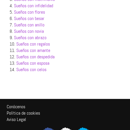
4.
Sueños con infidelidad
5.
Sueños con flores
6.
Sueños con besar
7.
Sueños con anillo
8.
Sueños con novia
9.
Sueños con abrazo
10.
Sueños con regalos
11.
Sueños con amante
12.
Sueños con despedida
13.
Sueños con esposa
14.
Sueños con celos
Conócenos
Política de cookies
Aviso Legal