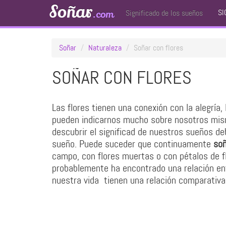
Soñar
SI
.com
Significado de los sueños
Soñar
Naturaleza
Soñar con flores
SOÑAR CON FLORES
Las flores tienen una conexión con la alegría, 
pueden indicarnos mucho sobre nosotros mism
descubrir el significad de nuestros sueños d
sueño. Puede suceder que continuamente
soñ
campo, con flores muertas o con pétalos de f
probablemente ha encontrado una relación ent
nuestra vida tienen una relación comparativa 