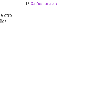
12.
Sueños con arena
e otro.
eños