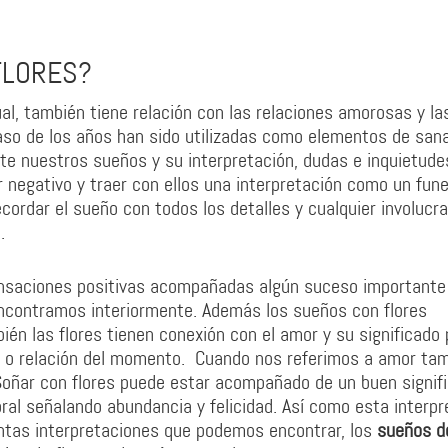
FLORES?
ual, también tiene relación con las relaciones amorosas y la
paso de los años han sido utilizadas como elementos de san
te nuestros sueños y su interpretación, dudas e inquietude
 negativo y traer con ellos una interpretación como un fune
ordar el sueño con todos los detalles y cualquier involucr
.
nsaciones positivas acompañadas algún suceso importante
ncontramos interiormente. Además los sueños con flores
ién las flores tienen conexión con el amor y su significado
al o relación del momento. Cuando nos referimos a amor ta
Soñar con flores puede estar acompañado de un buen signif
al señalando abundancia y felicidad. Así como esta interpr
ntas interpretaciones que podemos encontrar, los
sueños d