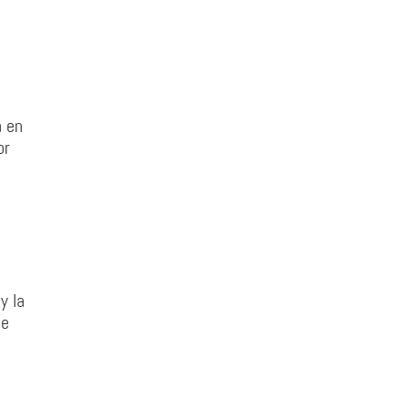
a en
or
y la
de