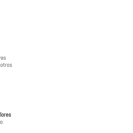
vas
sotros
lores
 o