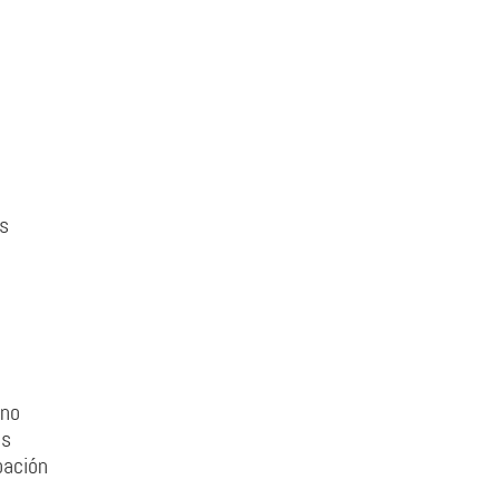
os
 no
os
bación