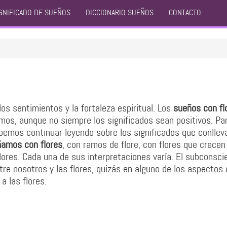
GNIFICADO DE SUEÑOS
DICCIONARIO SUEÑOS
CONTACTO
los sentimientos y la fortaleza espiritual. Los
sueños con fl
os, aunque no siempre los significados sean positivos. Pa
ebemos continuar leyendo sobre los significados que conllev
amos con flores
, con ramos de flore, con flores que crecen
lores. Cada una de sus interpretaciones varía. El subconsci
re nosotros y las flores, quizás en alguno de los aspectos 
a las flores.