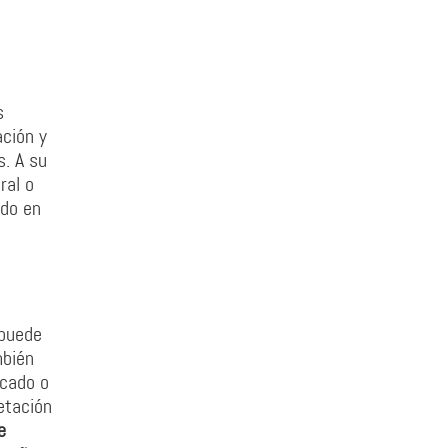
s
ación y
s. A su
ral o
ado en
 puede
mbién
icado o
etación
e