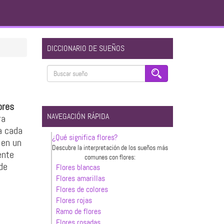
DICCIONARIO DE SUEÑOS
ores
NAVEGACIÓN RÁPIDA
ra
a cada
¿Qué significa flores?
 en un
Descubre la interpretación de los sueños más
ente
comunes con flores:
de
Flores blancas
Flores amarillas
Flores de colores
Flores rojas
Ramo de flores
Flores rosadas