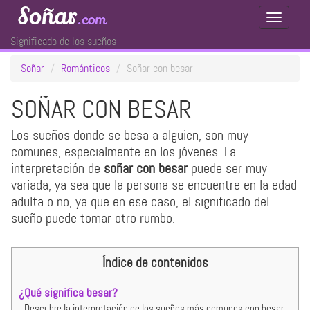
Soñar
.com
Toggle
Navigati
Significado de los sueños
Soñar
Románticos
Soñar con besar
SOÑAR CON BESAR
Los sueños donde se besa a alguien, son muy
comunes, especialmente en los jóvenes. La
interpretación de
soñar con besar
puede ser muy
variada, ya sea que la persona se encuentre en la edad
adulta o no, ya que en ese caso, el significado del
sueño puede tomar otro rumbo.
Índice de contenidos
¿Qué significa besar?
Descubre la interpretación de los sueños más comunes con besar: