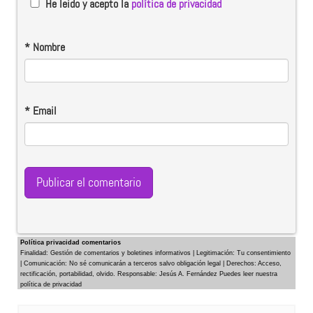
He leido y acepto la
política de privacidad
*
Nombre
*
Email
Política privacidad comentarios
Finalidad: Gestión de comentarios y boletines informativos | Legitimación: Tu consentimiento
| Comunicación: No sé comunicarán a terceros salvo obligación legal | Derechos: Acceso,
rectificación, portabilidad, olvido. Responsable: Jesús A. Fernández Puedes leer nuestra
política de privacidad