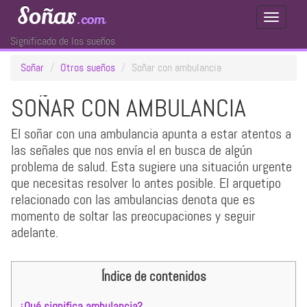
Soñar
.com
Toggle
Navigati
Significado de los sueños
Soñar
Otros sueños
Soñar con ambulancia
SOÑAR CON AMBULANCIA
El soñar con una ambulancia apunta a estar atentos a
las señales que nos envía el en busca de algún
problema de salud. Esta sugiere una situación urgente
que necesitas resolver lo antes posible. El arquetipo
relacionado con las ambulancias denota que es
momento de soltar las preocupaciones y seguir
adelante.
Índice de contenidos
¿Qué significa ambulancia?