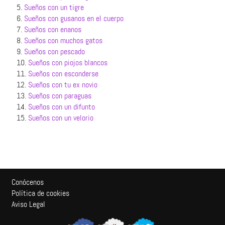
5.
Sueños con un tigre
6.
Sueños con gusanos en el cuerpo
7.
Sueños con enanos
8.
Sueños con muchos gatos
9.
Sueños con pescado
10.
Sueños con piojos blancos
11.
Sueños con esconderse
12.
Sueños con tu ex novio
13.
Sueños con paraguas
14.
Sueños con un difunto
15.
Sueños con un velorio
Conócenos
Política de cookies
Aviso Legal