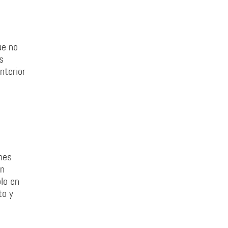
ue no
s
nterior
nes
on
lo en
to y