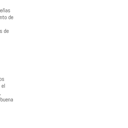
ueñas
nto de
es de
os
 el
,
 buena