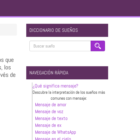
DICCIONARIO DE SUEÑOS
os que
, los
NAVEGACIÓN RÁPIDA
avés de
¿Qué significa mensaje?
Descubre la interpretación de los sueños más
comunes con mensaje:
Mensaje de amor
Mensaje de voz
Mensaje de texto
Mensaje de ex
Mensaje de WhatsApp
Mensaje en el cielo