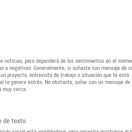
de noticias, pero dependerá de los sentimientos en el mome
vas o negativas. Generalmente, si soñaste con mensaje de v
un proyecto, entrevista de trabajo o situación que te está
ual te genera estrés. No obstante, soñar con un mensaje de
á muy cerca.
e de texto
rculo social está ampliándose, pero necesita mostrarse al