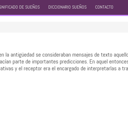
GNIFICADO DE SUEÑOS
DICCIONARIO SUEÑOS
CONTACTO
n la antigüedad se consideraban mensajes de texto aquell
hacían parte de importantes predicciones. En aquel entonces
tivas y el receptor era el encargado de interpretarlas a tr