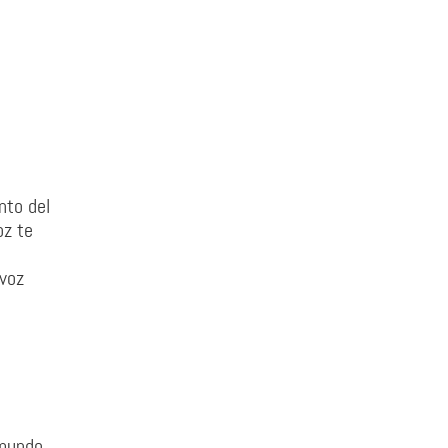
nto del
oz te
 voz
 mundo