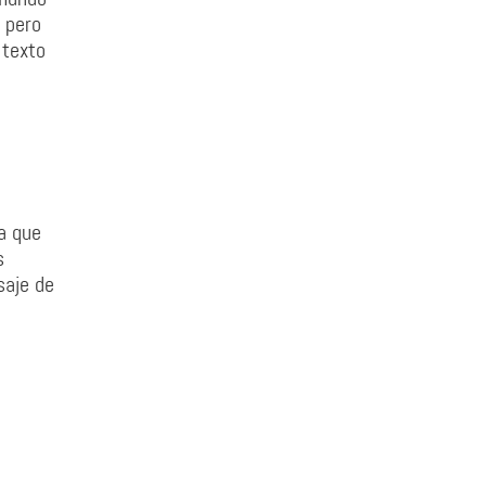
 pero
 texto
a que
s
saje de