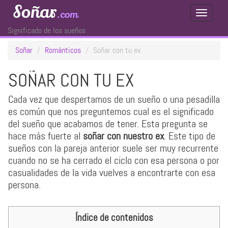
Soñar
.com
Toggle
Navigati
Significado de los sueños
Soñar
Románticos
Soñar con tu ex
SOÑAR CON TU EX
Cada vez que despertamos de un sueño o una pesadilla
es común que nos preguntemos cual es el significado
del sueño que acabamos de tener. Esta pregunta se
hace más fuerte al
soñar con nuestro ex
. Este tipo de
sueños con la pareja anterior suele ser muy recurrente
cuando no se ha cerrado el ciclo con esa persona o por
casualidades de la vida vuelves a encontrarte con esa
persona.
Índice de contenidos