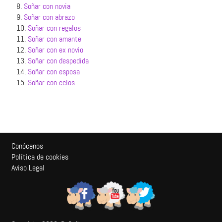
8.
Soñar con novia
9.
Soñar con abrazo
10.
Soñar con regalos
11.
Soñar con amante
12.
Soñar con ex novio
13.
Soñar con despedida
14.
Soñar con esposa
15.
Soñar con celos
Conócenos
Política de cookies
Aviso Legal