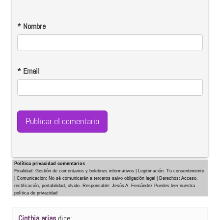
*
Nombre
*
Email
Política privacidad comentarios
Finalidad: Gestión de comentarios y boletines informativos | Legitimación: Tu consentimiento
| Comunicación: No sé comunicarán a terceros salvo obligación legal | Derechos: Acceso,
rectificación, portabilidad, olvido. Responsable: Jesús A. Fernández Puedes leer nuestra
política de privacidad
Cinthia arias
dice: