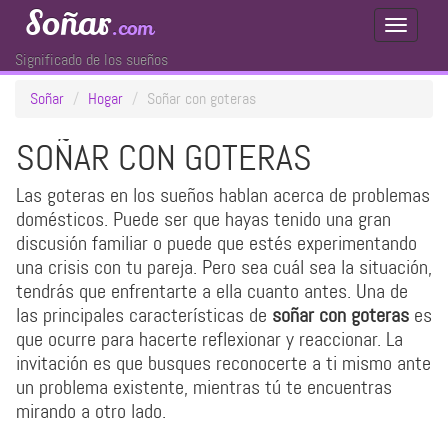
Soñar
.com
Toggle
Navigati
Significado de los sueños
Soñar
Hogar
Soñar con goteras
SOÑAR CON GOTERAS
Las goteras en los sueños hablan acerca de problemas
domésticos. Puede ser que hayas tenido una gran
discusión familiar o puede que estés experimentando
una crisis con tu pareja. Pero sea cuál sea la situación,
tendrás que enfrentarte a ella cuanto antes. Una de
las principales características de
soñar con goteras
es
que ocurre para hacerte reflexionar y reaccionar. La
invitación es que busques reconocerte a ti mismo ante
un problema existente, mientras tú te encuentras
mirando a otro lado.