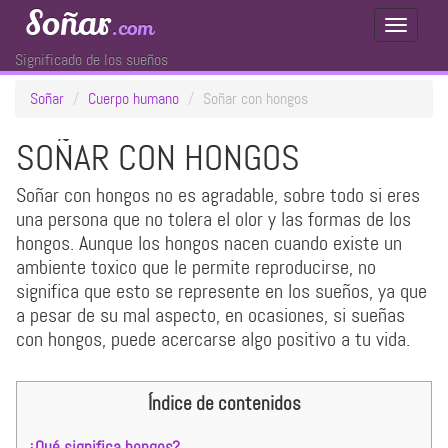
Soñar
.com
Toggle
Navigati
Significado de los sueños
Soñar
Cuerpo humano
Soñar con hongos
SOÑAR CON HONGOS
Soñar con hongos no es agradable, sobre todo si eres
una persona que no tolera el olor y las formas de los
hongos. Aunque los hongos nacen cuando existe un
ambiente toxico que le permite reproducirse, no
significa que esto se represente en los sueños, ya que
a pesar de su mal aspecto, en ocasiones, si sueñas
con hongos, puede acercarse algo positivo a tu vida.
Índice de contenidos
¿Qué significa hongos?