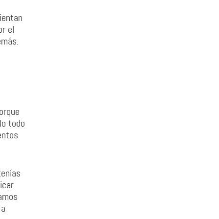
sientan
r el
emás.
Porque
lo todo
entos
tenías
icar
íamos
 a