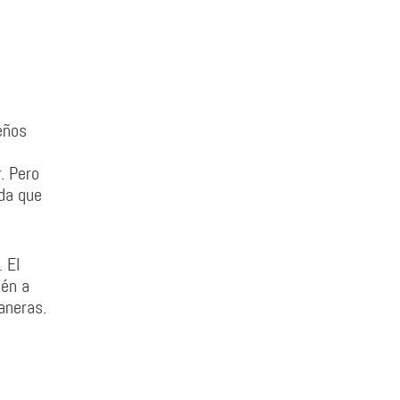
eños
. Pero
ida que
 El
ién a
aneras.