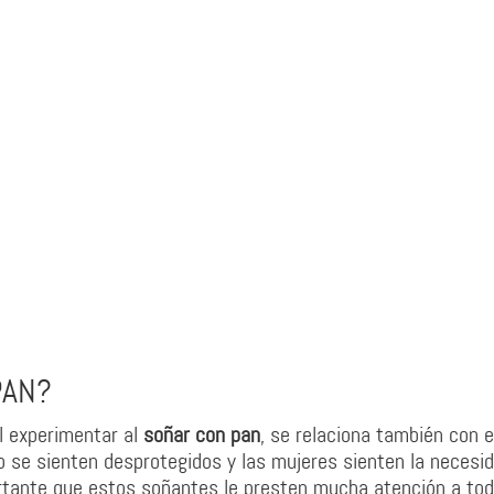
PAN?
l experimentar al
soñar con pan
, se relaciona también con e
 se sienten desprotegidos y las mujeres sienten la necesi
ortante que estos soñantes le presten mucha atención a to