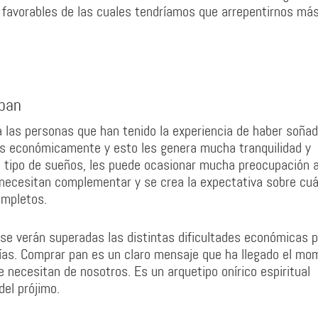
a favorables de las cuales tendríamos que arrepentirnos má
 pan
a las personas que han tenido la experiencia de haber soña
es económicamente y esto les genera mucha tranquilidad y
te tipo de sueños, les puede ocasionar mucha preocupación a
 necesitan complementar y se crea la expectativa sobre cuá
ompletos.
 verán superadas las distintas dificultades económicas p
ías. Comprar pan es un claro mensaje que ha llegado el mo
necesitan de nosotros. Es un arquetipo onírico espiritual
del prójimo.