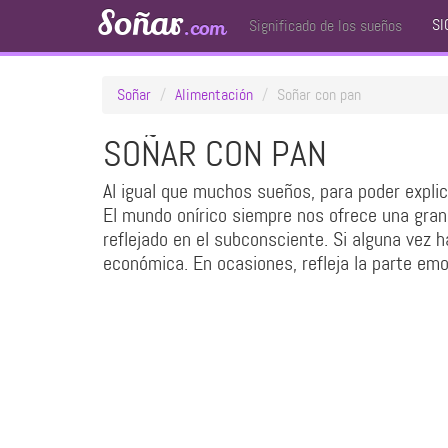
Soñar
SI
.com
Significado de los sueños
Soñar
Alimentación
Soñar con pan
SOÑAR CON PAN
Al igual que muchos sueños, para poder explic
El mundo onírico siempre nos ofrece una gra
reflejado en el subconsciente. Si alguna vez 
económica. En ocasiones, refleja la parte em