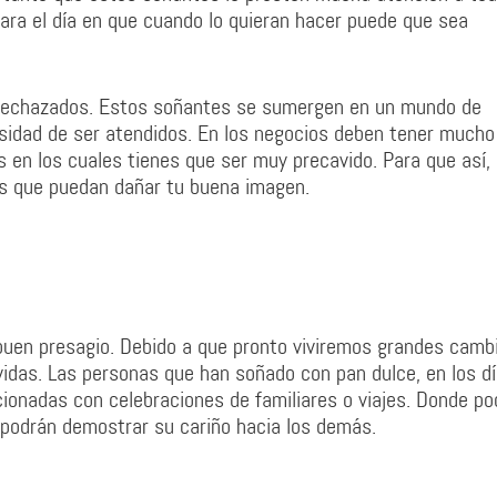
gara el día en que cuando lo quieran hacer puede que sea
r rechazados. Estos soñantes se sumergen en un mundo de
esidad de ser atendidos. En los negocios deben tener mucho
 en los cuales tienes que ser muy precavido. Para que así,
s que puedan dañar tu buena imagen.
buen presagio. Debido a que pronto viviremos grandes camb
vidas. Las personas que han soñado con pan dulce, en los d
cionadas con celebraciones de familiares o viajes. Donde po
e podrán demostrar su cariño hacia los demás.