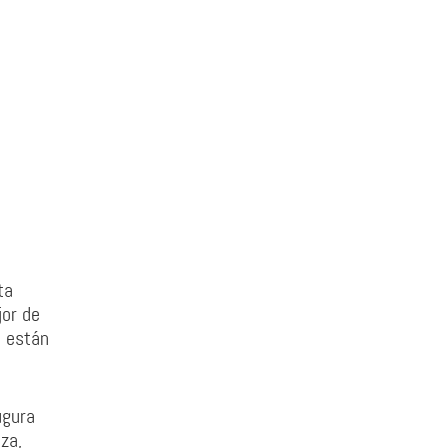
ta
jor de
e están
ugura
za,