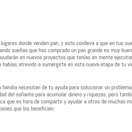
 lugares donde venden pan, y esto conlleva a que en tus su
cuando sueñas que has comprado un pan grande es muy buen
ayudarán en nuevos proyectos que tenías en mente ejecutar
te habías atrevido a sumergirte en esta nueva etapa de tu v
 familia necesitan de tu ayuda para solucionar un problema.
dad del soñante para acumular dinero y riquezas, pero tamb
dica que es hora de compartir y ayudar a otros de muchas m
iones que los beneficien.