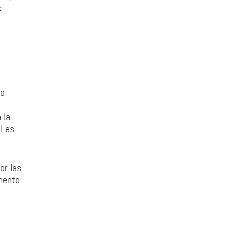
s
do
 la
l es
or las
mento