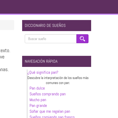
DICCIONARIO DE SUEÑOS
texto.
 ve
NAVEGACIÓN RÁPIDA
anas.
¿Qué significa pan?
Descubre la interpretación de los sueños más
comunes con pan:
Pan dulce
Sueños comprando pan
Mucho pan
Pan grande
Soñar que me regalan pan
Sueños comiendo pan fresco