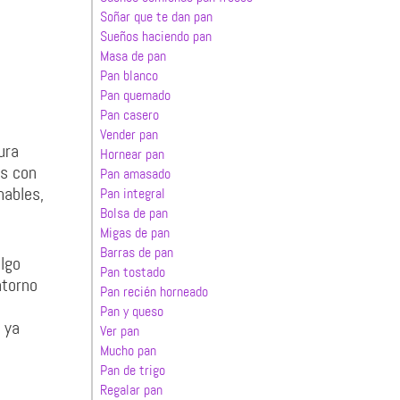
Soñar que te dan pan
Sueños haciendo pan
Masa de pan
Pan blanco
Pan quemado
Pan casero
Vender pan
ura
Hornear pan
os con
Pan amasado
mables,
Pan integral
Bolsa de pan
Migas de pan
Barras de pan
algo
Pan tostado
ntorno
Pan recién horneado
Pan y queso
 ya
Ver pan
Mucho pan
Pan de trigo
Regalar pan