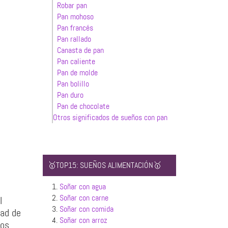
Robar pan
Pan mohoso
Pan francés
Pan rallado
Canasta de pan
Pan caliente
Pan de molde
Pan bolillo
Pan duro
Pan de chocolate
Otros significados de sueños con pan
🥇TOP15: SUEÑOS ALIMENTACIÓN🥇
1.
Soñar con agua
2.
Soñar con carne
l
3.
Soñar con comida
dad de
4.
Soñar con arroz
dos