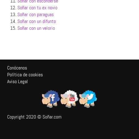
11.
Soñar con esconderse
12.
Soñar con tu ex novio
13.
Soñar con paraguas
14.
Soñar con un difunto
15.
Soñar con un velorio
Conócenos
Política de cookies
Aviso Legal
Copyright 2020 © Soñar.com