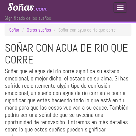
Soñar
.com
Toggle
Navigati
Significado de los sueños
Soñar
Otros sueños
Soñar con agua de rio que corre
SOÑAR CON AGUA DE RIO QUE
CORRE
Soñar que el agua del río corre significa su estado
emocional, o mejor dicho, el estado de su alma. Si has
sufrido recientemente algún tipo de confusión
emocional, un sueño con agua de río corriente podría
significar que estás haciendo todo lo que está en tu
mano para que las cosas vuelvan a su cauce. También
podría ser una señal de que se avecina una
oportunidad de renovación. Entremos en más detalles
sobre lo que estos sueños pueden significar