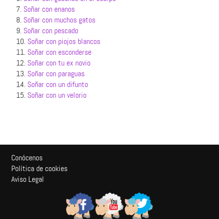
7.
Soñar con enanos
8.
Soñar con muchos gatos
9.
Soñar con pescado
10.
Soñar con piojos blancos
11.
Soñar con esconderse
12.
Soñar con tu ex novio
13.
Soñar con paraguas
14.
Soñar con un difunto
15.
Soñar con un velorio
Conócenos
Política de cookies
Aviso Legal