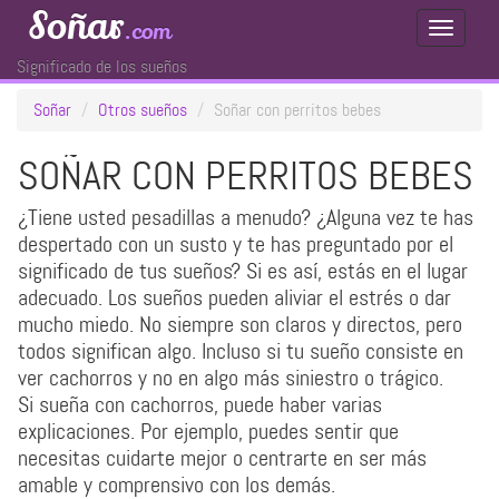
Soñar
.com
Toggle
Navigati
Significado de los sueños
Soñar
Otros sueños
Soñar con perritos bebes
SOÑAR CON PERRITOS BEBES
¿Tiene usted pesadillas a menudo? ¿Alguna vez te has
despertado con un susto y te has preguntado por el
significado de tus sueños? Si es así, estás en el lugar
adecuado. Los sueños pueden aliviar el estrés o dar
mucho miedo. No siempre son claros y directos, pero
todos significan algo. Incluso si tu sueño consiste en
ver cachorros y no en algo más siniestro o trágico.
Si sueña con cachorros, puede haber varias
explicaciones. Por ejemplo, puedes sentir que
necesitas cuidarte mejor o centrarte en ser más
amable y comprensivo con los demás.