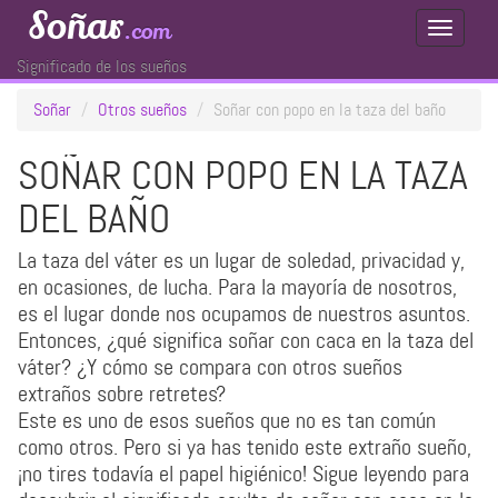
Soñar
.com
Toggle
Navigati
Significado de los sueños
Soñar
Otros sueños
Soñar con popo en la taza del baño
SOÑAR CON POPO EN LA TAZA
DEL BAÑO
La taza del váter es un lugar de soledad, privacidad y,
en ocasiones, de lucha. Para la mayoría de nosotros,
es el lugar donde nos ocupamos de nuestros asuntos.
Entonces, ¿qué significa soñar con caca en la taza del
váter? ¿Y cómo se compara con otros sueños
extraños sobre retretes?
Este es uno de esos sueños que no es tan común
como otros. Pero si ya has tenido este extraño sueño,
¡no tires todavía el papel higiénico! Sigue leyendo para