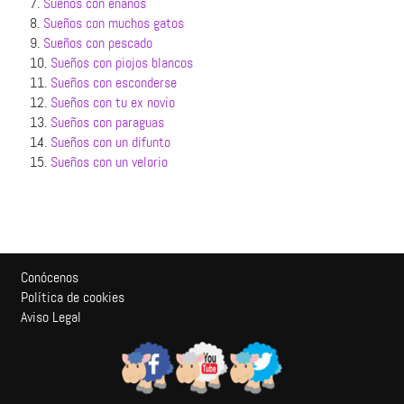
7.
Sueños con enanos
8.
Sueños con muchos gatos
9.
Sueños con pescado
10.
Sueños con piojos blancos
11.
Sueños con esconderse
12.
Sueños con tu ex novio
13.
Sueños con paraguas
14.
Sueños con un difunto
15.
Sueños con un velorio
Conócenos
Política de cookies
Aviso Legal