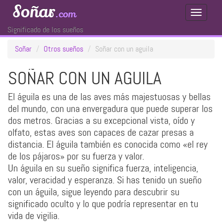
Soñar
.com
Toggle
Navigati
Significado de los sueños
Soñar
Otros sueños
Soñar con un aguila
SOÑAR CON UN AGUILA
El águila es una de las aves más majestuosas y bellas
del mundo, con una envergadura que puede superar los
dos metros. Gracias a su excepcional vista, oído y
olfato, estas aves son capaces de cazar presas a
distancia. El águila también es conocida como «el rey
de los pájaros» por su fuerza y valor.
Un águila en su sueño significa fuerza, inteligencia,
valor, veracidad y esperanza. Si has tenido un sueño
con un águila, sigue leyendo para descubrir su
significado oculto y lo que podría representar en tu
vida de vigilia.