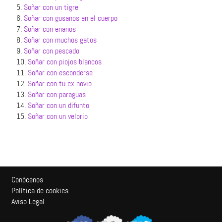
5.
Soñar con un tigre
6.
Soñar con gusanos en el cuerpo
7.
Soñar con enanos
8.
Soñar con muchos gatos
9.
Soñar con pescado
10.
Soñar con piojos blancos
11.
Soñar con esconderse
12.
Soñar con tu ex novio
13.
Soñar con paraguas
14.
Soñar con un difunto
15.
Soñar con un velorio
Conócenos
Política de cookies
Aviso Legal