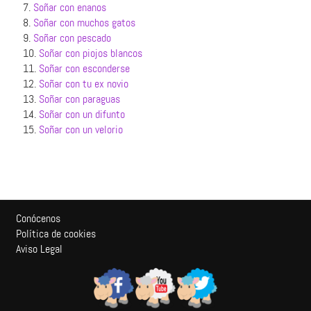
7.
Soñar con enanos
8.
Soñar con muchos gatos
9.
Soñar con pescado
10.
Soñar con piojos blancos
11.
Soñar con esconderse
12.
Soñar con tu ex novio
13.
Soñar con paraguas
14.
Soñar con un difunto
15.
Soñar con un velorio
Conócenos
Política de cookies
Aviso Legal