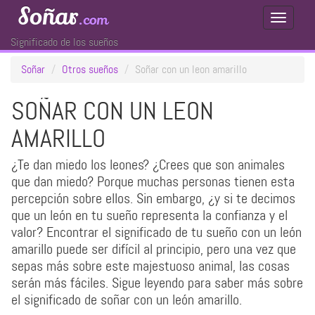
Soñar
.com
Toggle
Navigati
Significado de los sueños
Soñar
Otros sueños
Soñar con un leon amarillo
SOÑAR CON UN LEON
AMARILLO
¿Te dan miedo los leones? ¿Crees que son animales
que dan miedo? Porque muchas personas tienen esta
percepción sobre ellos. Sin embargo, ¿y si te decimos
que un león en tu sueño representa la confianza y el
valor? Encontrar el significado de tu sueño con un león
amarillo puede ser difícil al principio, pero una vez que
sepas más sobre este majestuoso animal, las cosas
serán más fáciles. Sigue leyendo para saber más sobre
el significado de soñar con un león amarillo.