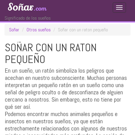
Soñar
.com
Toggle
Navigati
Significado de los sueños
Soñar
Otros sueños
Soñar con un raton pequeño
SOÑAR CON UN RATON
PEQUEÑO
En un sueño, un ratón simboliza los peligros que
acechan en nuestro subconsciente. Muchas personas
interpretan un pequeño ratón en un sueño como una
señal de peligro oculto o de desconfianza de alguien
cercano a nosotros. Sin embargo, esto no tiene por
qué ser así.
Podemos encontrar muchos animales pequeños e
insectos en nuestros sueños, ya que están
estrechamente relacionados con algunos de nuestros