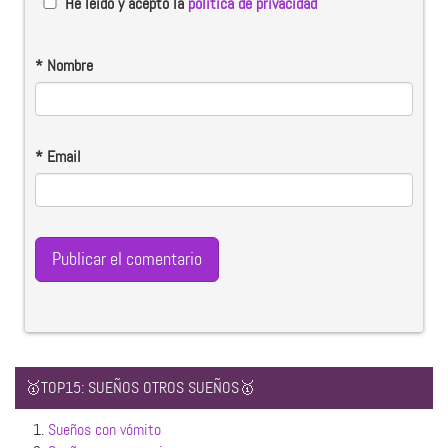
He leido y acepto la
política de privacidad
*
Nombre
*
Email
🥇TOP15: SUEÑOS OTROS SUEÑOS🥇
1.
Sueños con vómito