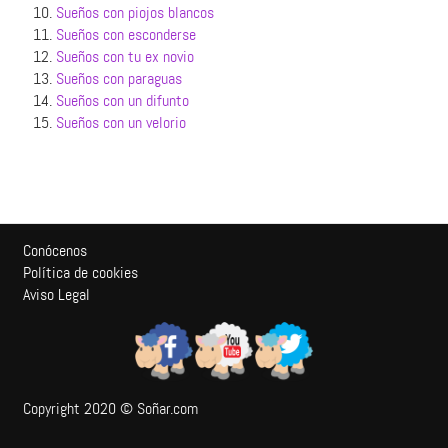
10.
Sueños con piojos blancos
11.
Sueños con esconderse
12.
Sueños con tu ex novio
13.
Sueños con paraguas
14.
Sueños con un difunto
15.
Sueños con un velorio
Conócenos
Política de cookies
Aviso Legal
Copyright 2020 © Soñar.com