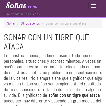
Soñar
.com
Toggle
Navigati
Significado de los sueños
Soñar
Otros sueños
Soñar con un tigre que ataca
SOÑAR CON UN TIGRE QUE
ATACA
En nuestros sueños, podemos asumir todo tipo de
personajes, situaciones y acontecimientos. A veces un
sueño parece estar directamente relacionado con uno
de nuestros asuntos, un problema o un acontecimiento
de la vida real. No siempre tiene que significar que algo
va mal en ti. Los sueños son simplemente el resultado
de tu subconsciente tratando de dar sentido a algo en
tu vida. El significado de
soñar con un tigre que ataca
puede ser muy diferente y depende en gran medida del