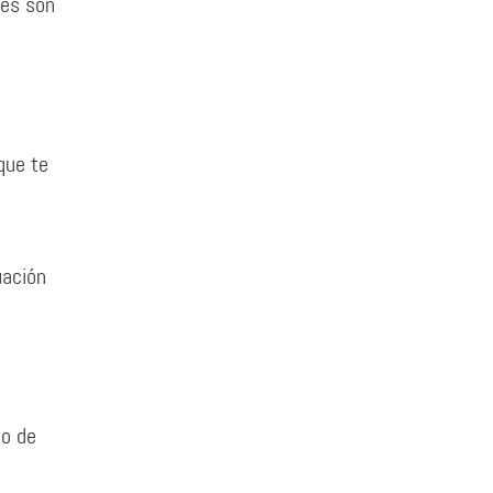
nes son
que te
uación
do de