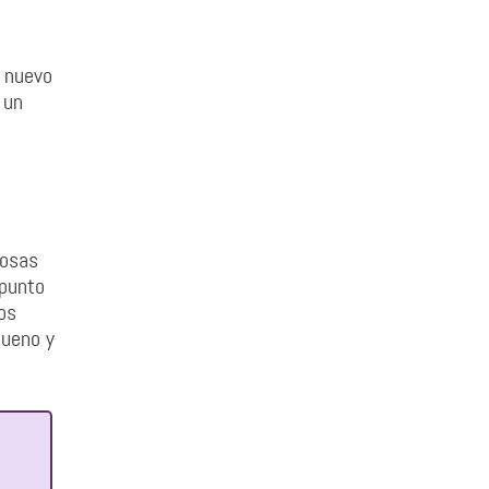
n nuevo
 un
cosas
 punto
os
bueno y