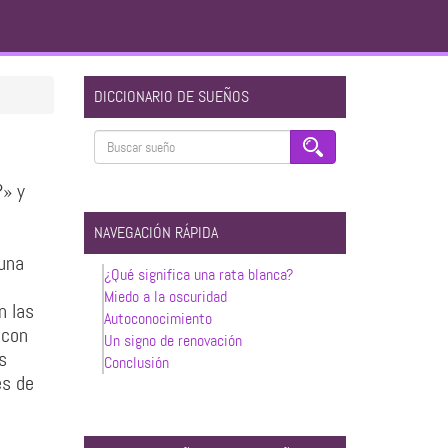
DICCIONARIO DE SUEÑOS
?» y
NAVEGACIÓN RÁPIDA
 una
¿Qué significa una rata blanca?
Miedo a la oscuridad
n las
Autoconocimiento
 con
Un signo de renovación
s
Conclusión
és de