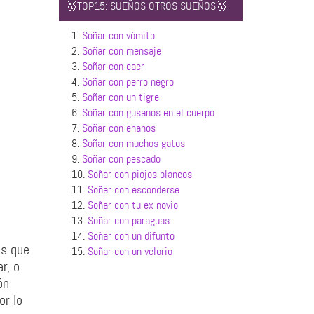
🥇TOP15: SUEÑOS OTROS SUEÑOS🥇
1.
Soñar con vómito
2.
Soñar con mensaje
3.
Soñar con caer
4.
Soñar con perro negro
5.
Soñar con un tigre
6.
Soñar con gusanos en el cuerpo
7.
Soñar con enanos
8.
Soñar con muchos gatos
9.
Soñar con pescado
10.
Soñar con piojos blancos
11.
Soñar con esconderse
12.
Soñar con tu ex novio
13.
Soñar con paraguas
14.
Soñar con un difunto
es que
15.
Soñar con un velorio
r, o
ón
or lo