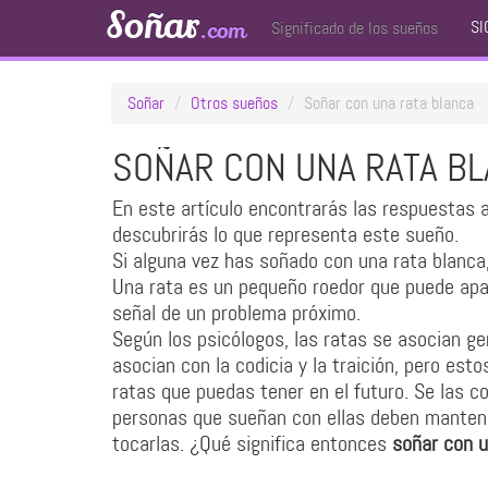
Soñar
SI
.com
Significado de los sueños
Soñar
Otros sueños
Soñar con una rata blanca
SOÑAR CON UNA RATA B
En este artículo encontrarás las respuestas a
descubrirás lo que representa este sueño.
Si alguna vez has soñado con una rata blanca,
Una rata es un pequeño roedor que puede apa
señal de un problema próximo.
Según los psicólogos, las ratas se asocian ge
asocian con la codicia y la traición, pero est
ratas que puedas tener en el futuro. Se las c
personas que sueñan con ellas deben mantene
tocarlas. ¿Qué significa entonces
soñar con u