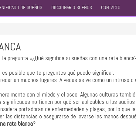
GNIFICADO DE SUEÑOS
DICCIONARIO SUEÑOS
CONTACTO
LANCA
 la pregunta «¿Qué significa si sueñas con una rata blanca
 es posible que te preguntes qué puede significar.
recer en muchos lugares. A veces se ve como un intruso o
neralmente con el miedo y el asco. Algunas culturas tambié
os significados no tienen por qué ser aplicables a los sueños
onsidera portadoras de enfermedades y plagas, por lo que la
r las distancias o asegurarse de lavarse las manos despu
na rata blanca
?