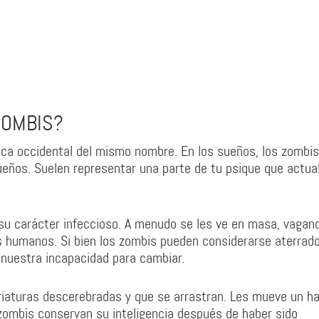
ZOMBIS?
rica occidental del mismo nombre. En los sueños, los zombi
sueños. Suelen representar una parte de tu psique que actu
su carácter infeccioso. A menudo se les ve en masa, vagan
s humanos. Si bien los zombis pueden considerarse aterrado
nuestra incapacidad para cambiar.
iaturas descerebradas y que se arrastran. Les mueve un h
zombis conservan su inteligencia después de haber sido