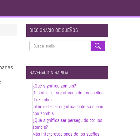
DICCIONARIO DE SUEÑOS
onadas
NAVEGACIÓN RÁPIDA
s.
¿Qué significa zombis?
Descifrar el significado de los sueños
de zombis
Interpretar el significado de su sueño
con zombis
¿Qué significa ser perseguido por los
zombis?
Más interpretaciones de los sueños