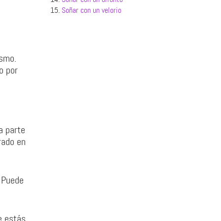
o
15.
Soñar con un velorio
ismo.
o por
a parte
rado en
. Puede
e estás