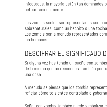
infectados, la mayoría están tan dominados p
actuar racionalmente.
Los zombis suelen ser representados como u
sobrenaturales, como un hechizo o una toxina.
Los zombis son a menudo representados como i
los humanos.
DESCIFRAR EL SIGNIFICADO 
Si alguna vez has tenido un sueño con zombis
de ti mismo que no reconoces. También podrí
una cosa.
A menudo se piensa que los zombis representa
reflejar cómo te sientes controlado o gobern
Soñar con zombis también puede simbolizar el 