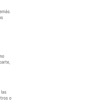
demás.
us
 no
parte,
 las
tros o