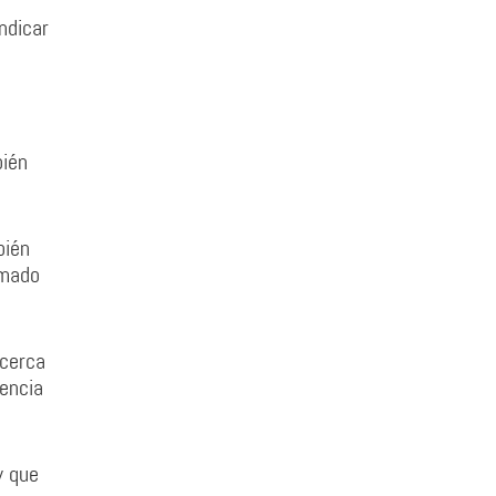
ndicar
bién
bién
umado
 cerca
gencia
y que