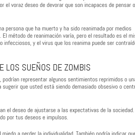
or el voraz deseo de devorar que son incapaces de pensar 
na persona que ha muerto y ha sido reanimada por medios
 El método de reanimación varía, pero el resultado es el m
nfecciosos, y el virus que los reanima puede ser contraíd
DE LOS SUEÑOS DE ZOMBIS
, podrían representar algunos sentimientos reprimidos o un
a sugerir que usted está siendo demasiado obsesivo o cent
n el deseo de ajustarse a las expectativas de la sociedad
ado por tus deseos e impulsos.
miedo a perder la individualidad. También podría indicar qu