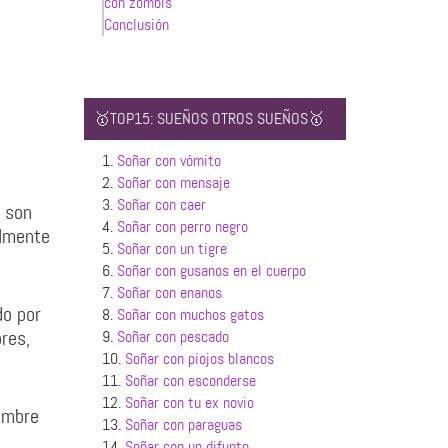
con zombis
Conclusión
🥇TOP15: SUEÑOS OTROS SUEÑOS🥇
1.
Soñar con vómito
2.
Soñar con mensaje
3.
Soñar con caer
s son
4.
Soñar con perro negro
almente
5.
Soñar con un tigre
6.
Soñar con gusanos en el cuerpo
7.
Soñar con enanos
do por
8.
Soñar con muchos gatos
res,
9.
Soñar con pescado
10.
Soñar con piojos blancos
11.
Soñar con esconderse
12.
Soñar con tu ex novio
ambre
13.
Soñar con paraguas
14.
Soñar con un difunto