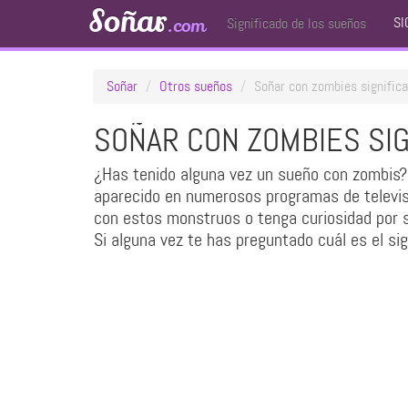
Soñar
SI
.com
Significado de los sueños
Soñar
Otros sueños
Soñar con zombies signific
SOÑAR CON ZOMBIES SIG
¿Has tenido alguna vez un sueño con zombis? S
aparecido en numerosos programas de televisió
con estos monstruos o tenga curiosidad por 
Si alguna vez te has preguntado cuál es el si