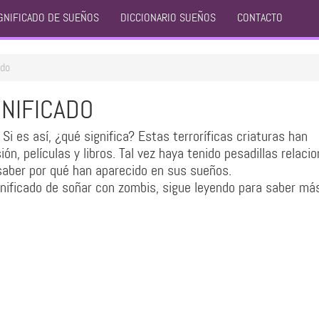
GNIFICADO DE SUEÑOS
DICCIONARIO SUEÑOS
CONTACTO
ado
NIFICADO
i es así, ¿qué significa? Estas terroríficas criaturas han
n, películas y libros. Tal vez haya tenido pesadillas relaci
saber por qué han aparecido en sus sueños.
gnificado de soñar con zombis, sigue leyendo para saber má