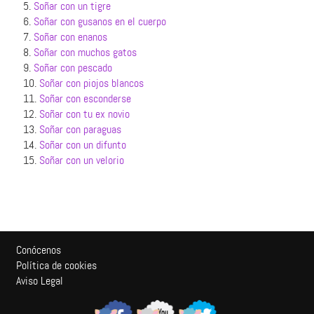
5.
Soñar con un tigre
6.
Soñar con gusanos en el cuerpo
7.
Soñar con enanos
8.
Soñar con muchos gatos
9.
Soñar con pescado
10.
Soñar con piojos blancos
11.
Soñar con esconderse
12.
Soñar con tu ex novio
13.
Soñar con paraguas
14.
Soñar con un difunto
15.
Soñar con un velorio
Conócenos
Política de cookies
Aviso Legal