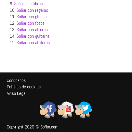
9.
Soñar con libros
10.
Soñar con regalos
11.
Soñar con globos
12.
Soñar con fotos
13.
Soñar con alturas
14.
Soñar con guitarra
15.
Soñar con alfileres
Conócenos
Política de cookies
Aviso Legal
Copyright 2020 © Soñar.com