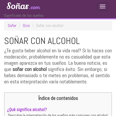
Soñar
.com
Toggle
Navigati
Significado de los sueños
Soñar
Ocio
Soñar con alcohol
SOÑAR CON ALCOHOL
¿Te gusta beber alcohol en la vida real? Si lo haces con
moderación, probablemente no es casualidad que esta
imagen aparezca en tus sueños. La buena noticia, es
que
soñar con alcohol
significa éxito. Sin embargo, si
bebes demasiado o te metes en problemas, el sentido
en esta interpretación varía notablemente.
Índice de contenidos
¿Qué significa alcohol?
Descubre la interpretación de los sueños más comunes con alcohol: