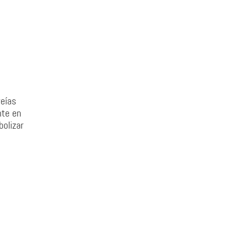
reías
nte en
olizar