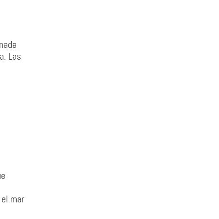
 nada
a. Las
ue
 el mar