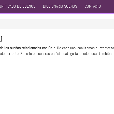
GNIFICADO DE SUEÑOS
DICCIONARIO SUEÑOS
CONTACTO
O
 de los sueños relacionados con Ocio
. De cada uno, analizamos e interpret
ado correcto. Si no lo encuentras en ésta categoría, puedes usar también 