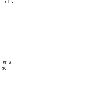
ado. Es
a fama
e se