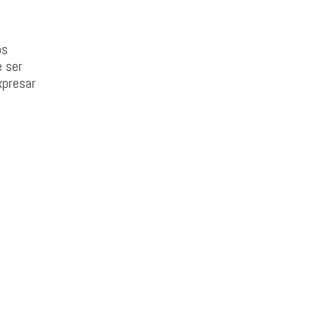
os
e ser
xpresar