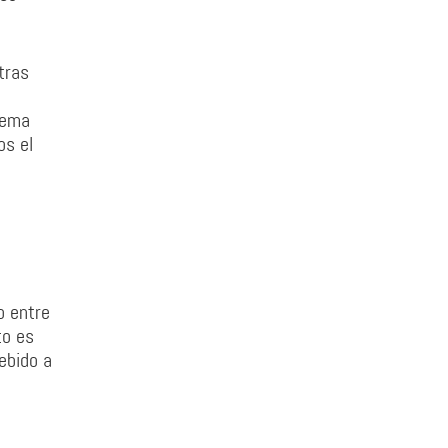
tras
lema
os el
o entre
to es
ebido a