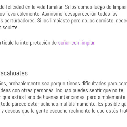
 felicidad en la vida familiar. Si los comes luego de limpiar
tos favorablemente. Asimismo, desaparecerán todas las
perturbadores. Si los limpiaste pero no los comiste, nece
iscuirte.
tículo la interpretación de
soñar con limpiar
.
cacahuates
s, probablemente sea porque tienes dificultades para com
ideas con otras personas. Incluso puedes sentir que no te
ar que estás lleno de buenas intenciones, pero simplemente
 todo parece estar saliendo mal últimamente. Es posible qu
s y deseas que la gente escuche realmente lo que estás tra