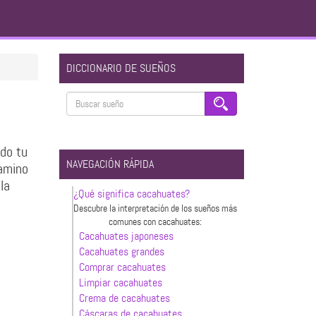
DICCIONARIO DE SUEÑOS
do tu
NAVEGACIÓN RÁPIDA
camino
la
¿Qué significa cacahuates?
Descubre la interpretación de los sueños más
comunes con cacahuates:
Cacahuates japoneses
Cacahuates grandes
Comprar cacahuates
Limpiar cacahuates
Crema de cacahuates
Cáscaras de cacahuates