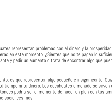
huates representan problemas con el dinero y la prosperidad.
cieras en este momento. ¿Sientes que no te pagan lo suficie
elante y pedir un aumento o trata de encontrar algo que pue
ento, es que representan algo pequeño e insignificante. Qui
i tú tiempo ni tu dinero. Los cacahuates a menudo se sirven 
 entonces podría ser el momento de hacer un plan con tus am
ue socialices más.