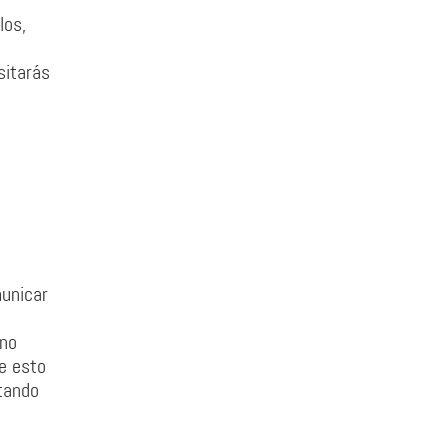
los,
sitarás
unicar
 no
e esto
tando