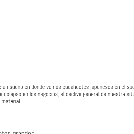
ne un sueño en dónde vemos cacahuetes japoneses en el sue
 colapso en los negocios, el declive general de nuestra sit
 material.
ates grandes