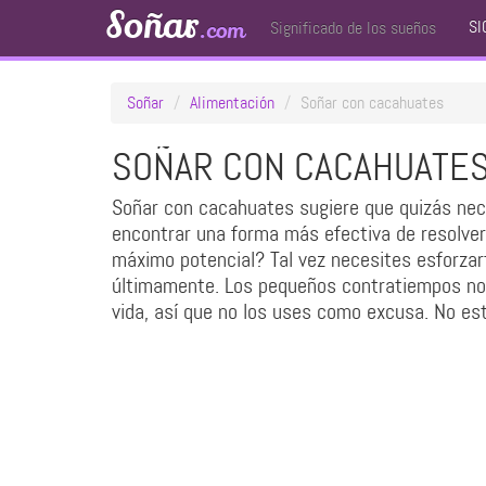
Soñar
SI
.com
Significado de los sueños
Soñar
Alimentación
Soñar con cacahuates
SOÑAR CON CACAHUATE
Soñar con cacahuates sugiere que quizás nec
encontrar una forma más efectiva de resolve
máximo potencial? Tal vez necesites esforzar
últimamente. Los pequeños contratiempos no s
vida, así que no los uses como excusa. No e