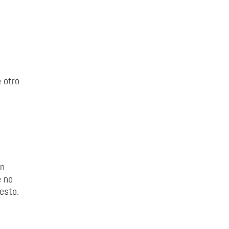
 otro
en
e no
esto.