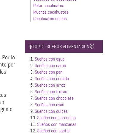
Pelar cacahuates
Muchos cacahuates
Cacahuates dulces
🥇TOP15: SUEÑOS ALIMENTACIÓN🥇
 Por lo
1.
Sueños con agua
nte por
2.
Sueños con carne
des
3.
Sueños con pan
4.
Sueños con comida
5.
Sueños con arroz
6.
Sueños con frutas
zás
7.
Sueños con chocolate
en
8.
Sueños con uvas
igos o
9.
Sueños con dulces
10.
Sueños con caracoles
11.
Sueños con manzanas
12.
Sueños con pastel