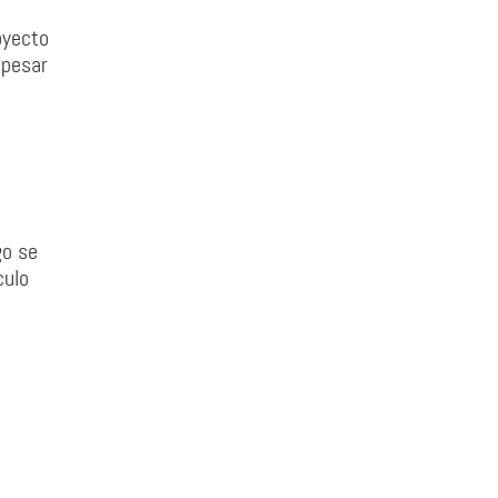
oyecto
 pesar
go se
culo