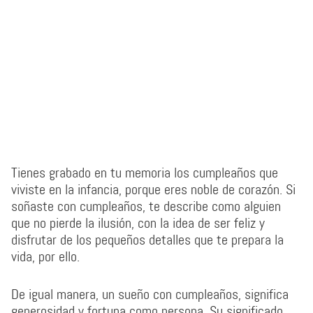
Tienes grabado en tu memoria los cumpleaños que
viviste en la infancia, porque eres noble de corazón. Si
soñaste con cumpleaños, te describe como alguien
que no pierde la ilusión, con la idea de ser feliz y
disfrutar de los pequeños detalles que te prepara la
vida, por ello.
De igual manera, un sueño con cumpleaños, significa
generosidad y fortuna como persona. Su significado