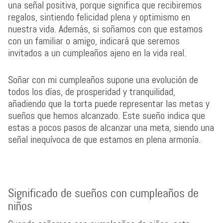
una señal positiva, porque significa que recibiremos
regalos, sintiendo felicidad plena y optimismo en
nuestra vida. Además, si soñamos con que estamos
con un familiar o amigo, indicará que seremos
invitados a un cumpleaños ajeno en la vida real.
Soñar con mi cumpleaños supone una evolución de
todos los días, de prosperidad y tranquilidad,
añadiendo que la torta puede representar las metas y
sueños que hemos alcanzado. Este sueño indica que
estas a pocos pasos de alcanzar una meta, siendo una
señal inequívoca de que estamos en plena armonía.
Significado de sueños con cumpleaños de
niños