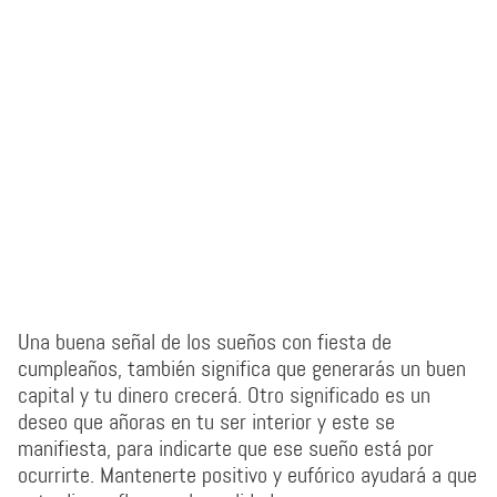
Una buena señal de los sueños con fiesta de
cumpleaños, también significa que generarás un buen
capital y tu dinero crecerá. Otro significado es un
deseo que añoras en tu ser interior y este se
manifiesta, para indicarte que ese sueño está por
ocurrirte. Mantenerte positivo y eufórico ayudará a que