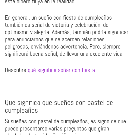
este dinero fluya en la realidad.
En general, un sueño con fiesta de cumpleaños
también es señal de victoria y celebración, de
optimismo y alegría. Además, también podría significar
para anunciarnos que se acercan relaciones
peligrosas, enviándonos advertencia. Pero, siempre
significará buena señal, de llevar una excelente vida.
Descubre
qué significa soñar con fiesta
.
Que significa que sueñes con pastel de
cumpleaños
Si sueñas con pastel de cumpleaños, es signo de que
puede presentarse varias preguntas que giran