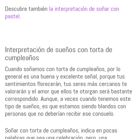
Descubre también
la interpretación de soñar con
pastel
.
Interpretación de sueños con torta de
cumpleaños
Cuando soñamos con torta de cumpleaños, por lo
general es una buena y excelente señal, porque tus
sentimientos florecerán, tus seres más cercanos te
valorarán y el amor que ellos te otorgan será bastante
correspondido. Aunque, a veces cuando tenemos este
tipo de sueños, es que estamos siendo blandos con
personas que no deberían recibir ese consuelo.
Soñar con torta de cumpleaños, indica en pocas
palabras que sea una celebración, pero, una