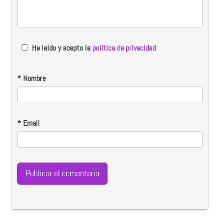
He leido y acepto la
política de privacidad
*
Nombre
*
Email