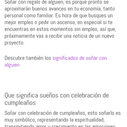
Soñar con regalo de alguien, es porque pronto se
aproximarán buenos avances en tu economía, tanto
personal como familiar. Es hora de que busques un
mejor empleo o pedir un ascenso, en especial si te
encuentras en estos momentos sin empleo, así que,
próximamente vas a recibir una noticia de un nuevo
proyecto.
Descubre también los
significados de soñar con
alguien
Que significa sueños con celebración de
cumpleaños
Soñar con celebración de cumpleaños, esto soñarlo es
muy simbólico, representando la espiritualidad,
transmitiendo amor y crecimiento en las emociones,