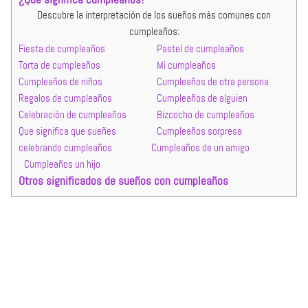
Descubre la interpretación de los sueños más comunes con
cumpleaños:
Fiesta de cumpleaños
Pastel de cumpleaños
Torta de cumpleaños
Mi cumpleaños
Cumpleaños de niños
Cumpleaños de otra persona
Regalos de cumpleaños
Cumpleaños de alguien
Celebración de cumpleaños
Bizcocho de cumpleaños
Que significa que sueñes
Cumpleaños sorpresa
celebrando cumpleaños
Cumpleaños de un amigo
Cumpleaños un hijo
Otros significados de sueños con cumpleaños