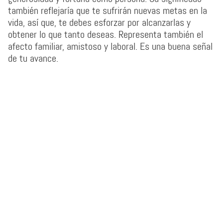
también reflejaría que te sufrirán nuevas metas en la
vida, así que, te debes esforzar por alcanzarlas y
obtener lo que tanto deseas. Representa también el
afecto familiar, amistoso y laboral. Es una buena señal
de tu avance.