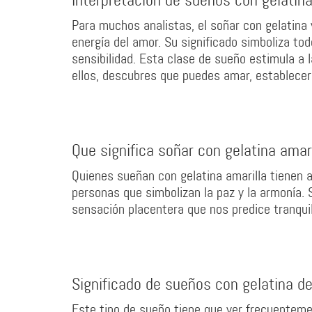
Interpretación de sueños con gelatin
Para muchos analistas, el soñar con gelatina
energía del amor. Su significado simboliza to
sensibilidad. Esta clase de sueño estimula a l
ellos, descubres que puedes amar, establecer 
Que significa soñar con gelatina amari
Quienes sueñan con gelatina amarilla tienen al
personas que simbolizan la paz y la armonía. 
sensación placentera que nos predice tranquil
Significado de sueños con gelatina d
Este tipo de sueño tiene que ver frecuentemen