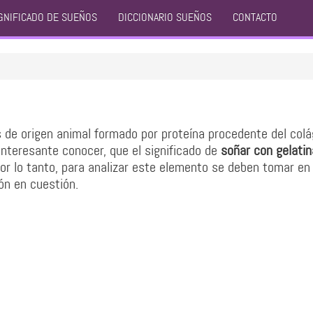
GNIFICADO DE SUEÑOS
DICCIONARIO SUEÑOS
CONTACTO
 de origen animal formado por proteína procedente del col
interesante conocer, que el significado de
soñar con gelatin
 Por lo tanto, para analizar este elemento se deben tomar en
ión en cuestión.