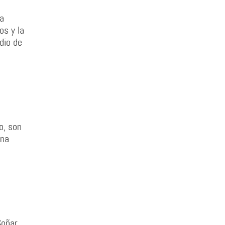
la
os y la
dio de
o, son
una
Soñar