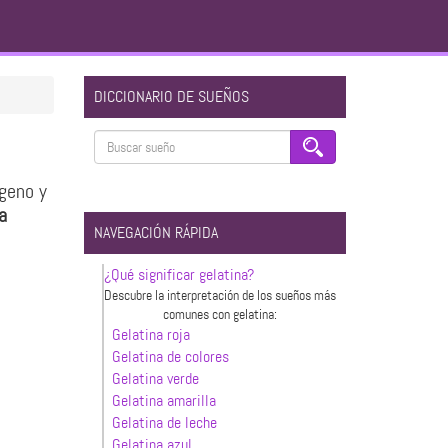
DICCIONARIO DE SUEÑOS
ágeno y
a
NAVEGACIÓN RÁPIDA
¿Qué significar gelatina?
Descubre la interpretación de los sueños más
comunes con gelatina:
Gelatina roja
Gelatina de colores
Gelatina verde
Gelatina amarilla
Gelatina de leche
Gelatina azul