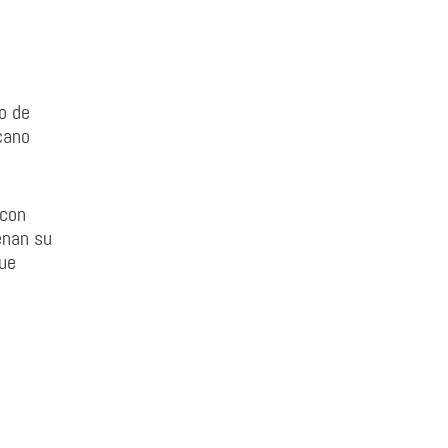
o de
rcano
 con
enan su
que