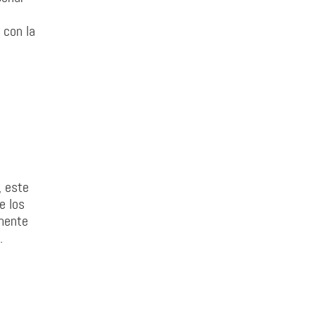
 con la
, este
e los
emente
.