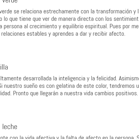
a verde
 verde se relaciona estrechamente con la transformación y 
do lo que tiene que ver de manera directa con los sentimient
a persona al crecimiento y equilibrio espiritual. Pues por me
relaciones estables y aprendes a dar y recibir afecto.
lla
tamente desarrollada la inteligencia y la felicidad. Asimism
Si nuestro sueño es con gelatina de este color, tendremos 
idad. Pronto que llegarán a nuestra vida cambios positivos.
e leche
te con la vida afectiva y la falta de afecto en la persona. 