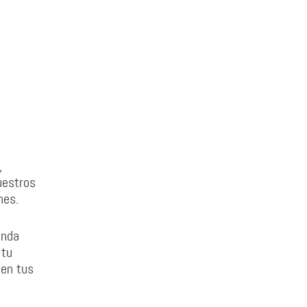
,
uestros
nes.
enda
 tu
 en tus