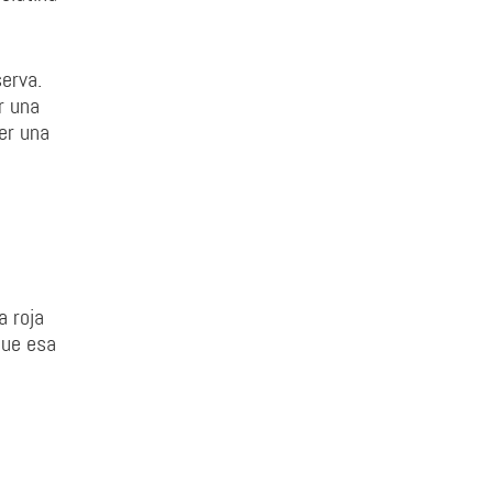
erva.
r una
ver una
a roja
que esa