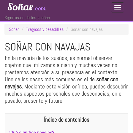
Soñar
.com
Toggle
Navigati
Significado de los sueños
Soñar
Trágicos y pesadillas
Soñar con navajas
SOÑAR CON NAVAJAS
En la mayoría de los sueños, es normal observar
objetos que utilizamos a diario y muchas veces no
prestamos atención a su presencia en el contexto.
Uno de los casos más comunes es el de
soñar con
navajas
. Mediante esta visión onírica, puedes descubrir
muchos aspectos personales que desconocías, en el
pasado, presente y futuro.
Índice de contenidos
¿Qué significa navajas?