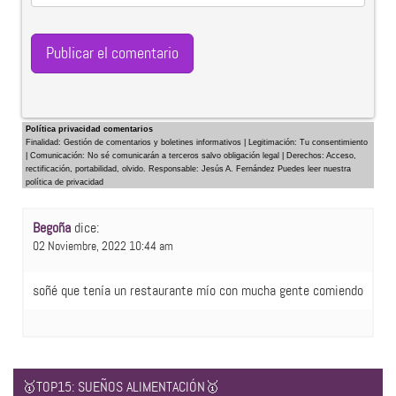
Política privacidad comentarios
Finalidad: Gestión de comentarios y boletines informativos | Legitimación: Tu consentimiento
| Comunicación: No sé comunicarán a terceros salvo obligación legal | Derechos: Acceso,
rectificación, portabilidad, olvido. Responsable: Jesús A. Fernández Puedes leer nuestra
política de privacidad
Begoña
dice:
02 Noviembre, 2022 10:44 am
soñé que tenía un restaurante mío con mucha gente comiendo
🥇TOP15: SUEÑOS ALIMENTACIÓN🥇