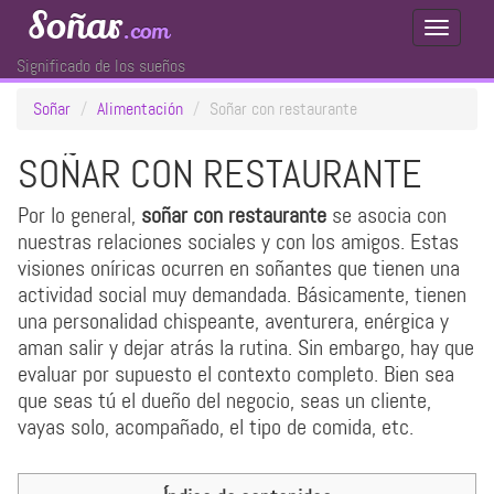
Soñar
.com
Toggle
Navigati
Significado de los sueños
Soñar
Alimentación
Soñar con restaurante
SOÑAR CON RESTAURANTE
Por lo general,
soñar con restaurante
se asocia con
nuestras relaciones sociales y con los amigos. Estas
visiones oníricas ocurren en soñantes que tienen una
actividad social muy demandada. Básicamente, tienen
una personalidad chispeante, aventurera, enérgica y
aman salir y dejar atrás la rutina. Sin embargo, hay que
evaluar por supuesto el contexto completo. Bien sea
que seas tú el dueño del negocio, seas un cliente,
vayas solo, acompañado, el tipo de comida, etc.