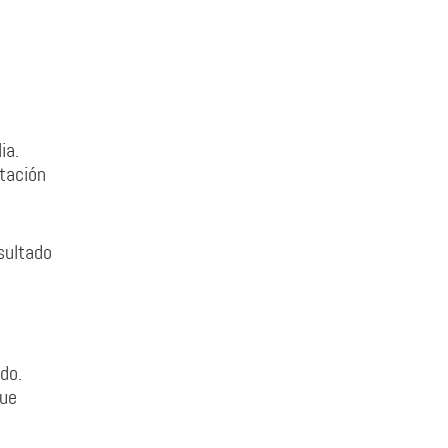
ia.
utación
sultado
do.
que