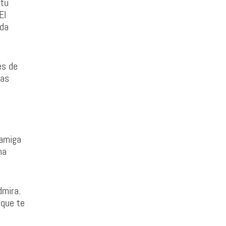
 tu
El
ida
és de
cas
 amiga
na
dmira.
 que te