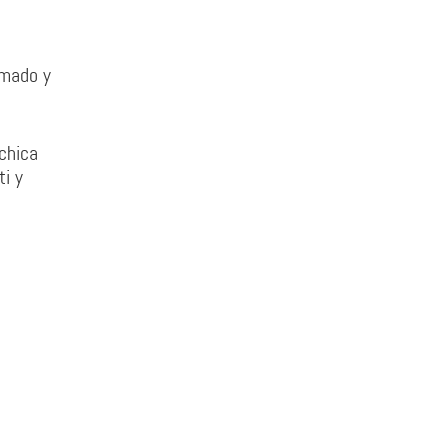
umado y
chica
i y