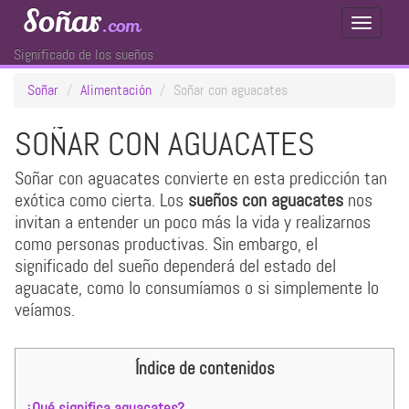
Soñar
.com
Toggle
Navigati
Significado de los sueños
Soñar
Alimentación
Soñar con aguacates
SOÑAR CON AGUACATES
Soñar con aguacates convierte en esta predicción tan
exótica como cierta. Los
sueños con aguacates
nos
invitan a entender un poco más la vida y realizarnos
como personas productivas. Sin embargo, el
significado del sueño dependerá del estado del
aguacate, como lo consumíamos o si simplemente lo
veíamos.
Índice de contenidos
¿Qué significa aguacates?