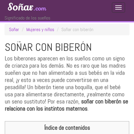
Soñar
.com
Toggle
Navigati
Significado de los sueños
Soñar
Mujeres y niños
Soñar con biberón
SOÑAR CON BIBERÓN
Los biberones aparecen en los sueños como un signo
de crianza para los demás. No es raro que las madres
sueñen que no han alimentado a sus bebés en la vida
real, ¡y esto a veces puede convertirse en una
pesadilla! Un biberón tiene una boquilla, que el bebé
usa para alimentarse directamente, ¡realmente como
un seno sustituto! Por esa razón,
soñar con biberón se
relaciona con los instintos maternos
.
Índice de contenidos