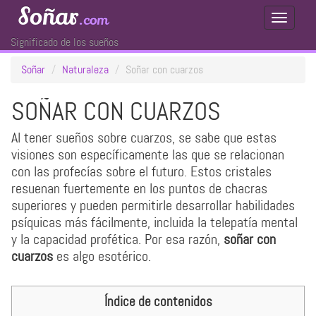
Soñar
.com
Toggle
Navigati
Significado de los sueños
Soñar
Naturaleza
Soñar con cuarzos
SOÑAR CON CUARZOS
Al tener sueños sobre cuarzos, se sabe que estas
visiones son específicamente las que se relacionan
con las profecías sobre el futuro. Estos cristales
resuenan fuertemente en los puntos de chacras
superiores y pueden permitirle desarrollar habilidades
psíquicas más fácilmente, incluida la telepatía mental
y la capacidad profética. Por esa razón,
soñar con
cuarzos
es algo esotérico.
Índice de contenidos