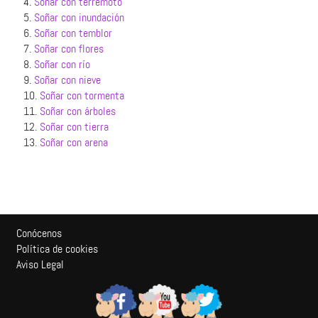
4.
Soñar con terremoto
5.
Soñar con inundación
6.
Soñar con temblor
7.
Soñar con flores
8.
Soñar con río
9.
Soñar con nieve
10.
Soñar con tormenta
11.
Soñar con árboles
12.
Soñar con tierra
13.
Soñar con arena
Conócenos
Política de cookies
Aviso Legal