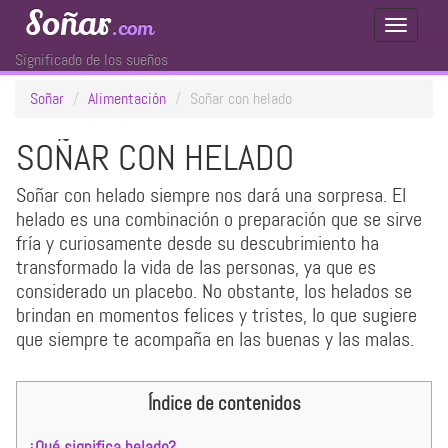
Soñar
.com
Toggle
Navigati
Significado de los sueños
Soñar
Alimentación
Soñar con helado
SOÑAR CON HELADO
Soñar con helado siempre nos dará una sorpresa. El
helado es una combinación o preparación que se sirve
fría y curiosamente desde su descubrimiento ha
transformado la vida de las personas, ya que es
considerado un placebo. No obstante, los helados se
brindan en momentos felices y tristes, lo que sugiere
que siempre te acompaña en las buenas y las malas.
Índice de contenidos
¿Qué significa helado?