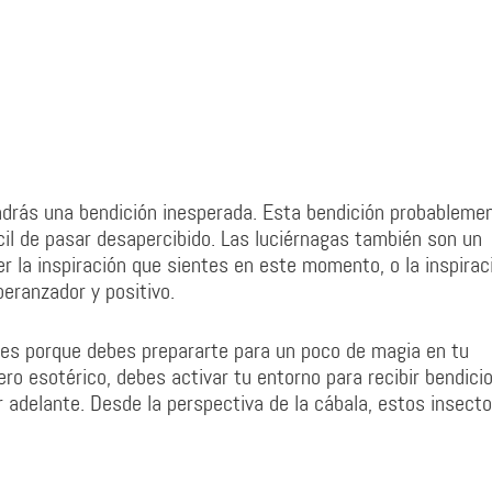
ndrás una bendición inesperada. Esta bendición probableme
il de pasar desapercibido. Las luciérnagas también son un
er la inspiración que sientes en este momento, o la inspirac
eranzador y positivo.
 es porque debes prepararte para un poco de magia en tu
o esotérico, debes activar tu entorno para recibir bendici
 adelante. Desde la perspectiva de la cábala, estos insect