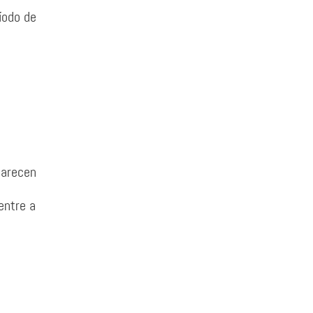
ríodo de
parecen
entre a