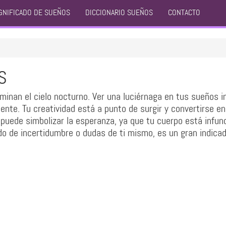
GNIFICADO DE SUEÑOS
DICCIONARIO SUEÑOS
CONTACTO
S
minan el cielo nocturno. Ver una luciérnaga en tus sueños i
te. Tu creatividad está a punto de surgir y convertirse en
 puede simbolizar la esperanza, ya que tu cuerpo está infun
odo de incertidumbre o dudas de ti mismo, es un gran indica