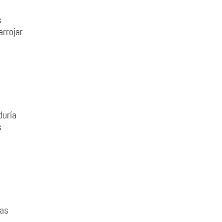
s
arrojar
duría
s
eas