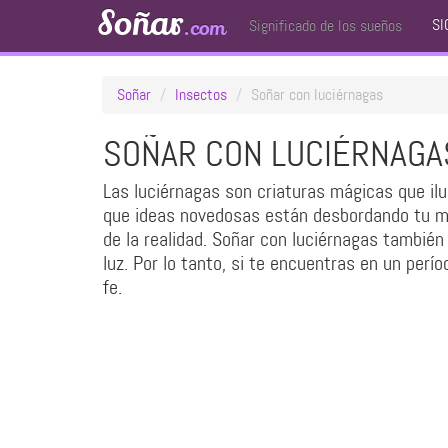
Soñar
SI
.com
Significado de los sueños
Soñar
Insectos
Soñar con luciérnagas
SOÑAR CON LUCIÉRNAGA
Las luciérnagas son criaturas mágicas que ilu
que ideas novedosas están desbordando tu men
de la realidad. Soñar con luciérnagas también
luz. Por lo tanto, si te encuentras en un perí
fe.