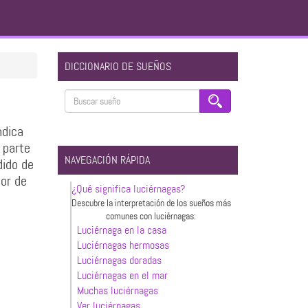
DICCIONARIO DE SUEÑOS
ndica
 parte
NAVEGACIÓN RÁPIDA
dido de
dor de
¿Qué significa luciérnagas?
Descubre la interpretación de los sueños más
comunes con luciérnagas:
Luciérnaga en la casa
Luciérnagas hermosas
Luciérnagas doradas
Luciérnagas en el mar
Muchas luciérnagas
Ver luciérnagas