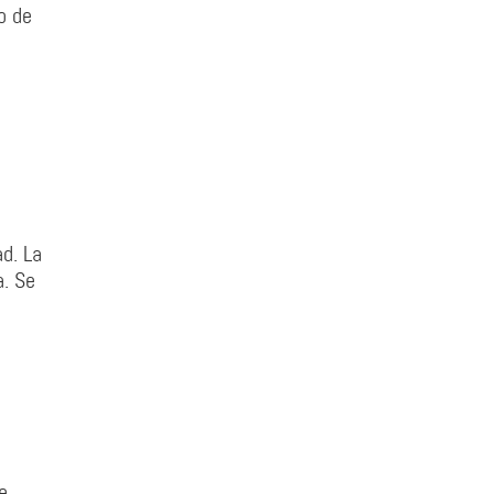
o de
d. La
a. Se
e