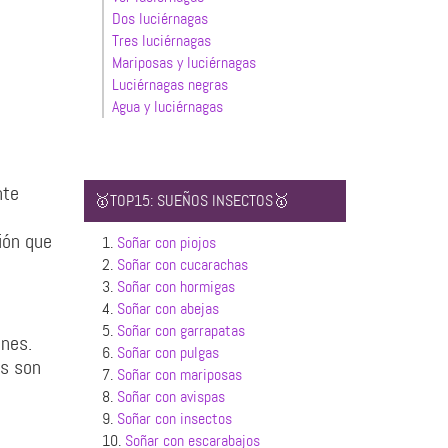
Dos luciérnagas
Tres luciérnagas
Mariposas y luciérnagas
Luciérnagas negras
Agua y luciérnagas
nte
🥇TOP15: SUEÑOS INSECTOS🥇
ión que
1.
Soñar con piojos
2.
Soñar con cucarachas
3.
Soñar con hormigas
4.
Soñar con abejas
5.
Soñar con garrapatas
ones.
6.
Soñar con pulgas
os son
7.
Soñar con mariposas
8.
Soñar con avispas
9.
Soñar con insectos
10.
Soñar con escarabajos