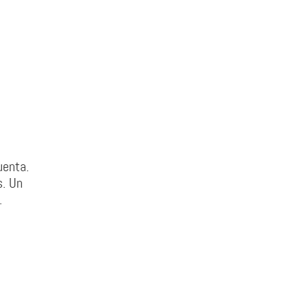
uenta.
s. Un
.