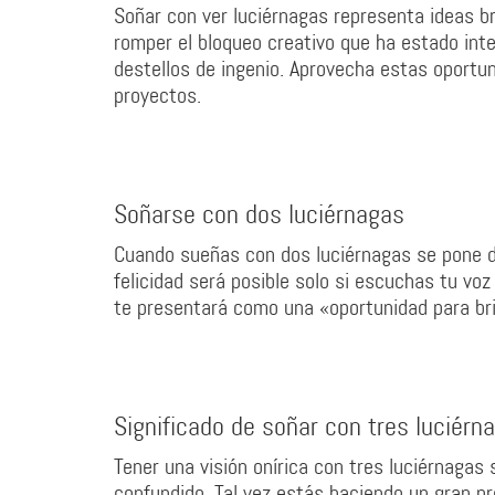
Soñar con ver luciérnagas representa ideas b
romper el bloqueo creativo que ha estado int
destellos de ingenio. Aprovecha estas oportu
proyectos.
Soñarse con dos luciérnagas
Cuando sueñas con dos luciérnagas se pone de
felicidad será posible solo si escuchas tu voz
te presentará como una «oportunidad para bril
Significado de soñar con tres luciérn
Tener una visión onírica con tres luciérnagas
confundido. Tal vez estás haciendo un gran p