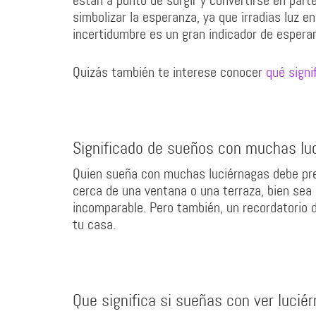
están a punto de surgir y convertirse en part
simbolizar la esperanza, ya que irradias luz e
incertidumbre es un gran indicador de espera
Quizás también te interese conocer
qué signi
Significado de sueños con muchas lu
Quien sueña con muchas luciérnagas debe prep
cerca de una ventana o una terraza, bien sea 
incomparable. Pero también, un recordatorio d
tu casa.
Que significa si sueñas con ver lucié