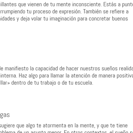
rillantes que vienen de tu mente inconsciente. Estás a punt
errumpiendo tu proceso de expresión. También se refiere a
nidades y deja volar tu imaginación para concretar buenos
 manifiesto la capacidad de hacer nuestros sueños realida
 interna. Haz algo para llamar la atención de manera positiv
lar» dentro de tu trabajo o de tu escuela.
agas
 sugiere que algo te atormenta en la mente, y que te tiene
roblema de un asunto menor. En otros contextos, el sueño s