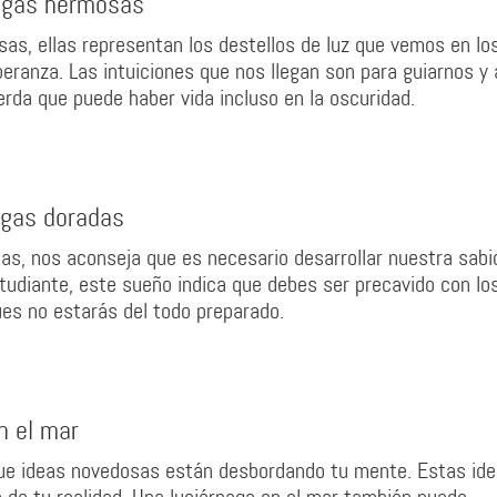
nagas hermosas
as, ellas representan los destellos de luz que vemos en lo
ranza. Las intuiciones que nos llegan son para guiarnos y 
erda que puede haber vida incluso en la oscuridad.
agas doradas
das, nos aconseja que es necesario desarrollar nuestra sabi
studiante, este sueño indica que debes ser precavido con lo
es no estarás del todo preparado.
n el mar
 que ideas novedosas están desbordando tu mente. Estas id