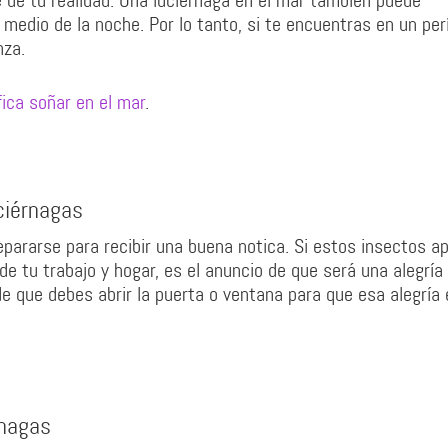
e de tu realidad. Una luciérnaga en el mar también puede
n medio de la noche. Por lo tanto, si te encuentras en un pe
nza.
fica soñar en el mar
.
ciérnagas
ararse para recibir una buena notica. Si estos insectos a
de tu trabajo y hogar, es el anuncio de que será una alegría
e que debes abrir la puerta o ventana para que esa alegría 
rnagas