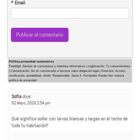
*
Email
Política privacidad comentarios
Finalidad: Gestión de comentarios y boletines informativos | Legitimación: Tu consentimiento
| Comunicación: No sé comunicarán a terceros salvo obligación legal | Derechos: Acceso,
rectificación, portabilidad, olvido. Responsable: Jesús A. Fernández Puedes leer nuestra
política de privacidad
Sofia
dice:
02 Mayo, 2020 2:54 pm
Qué significa soñar con larvas blancas y largas en el techo de
toda tu habitación?