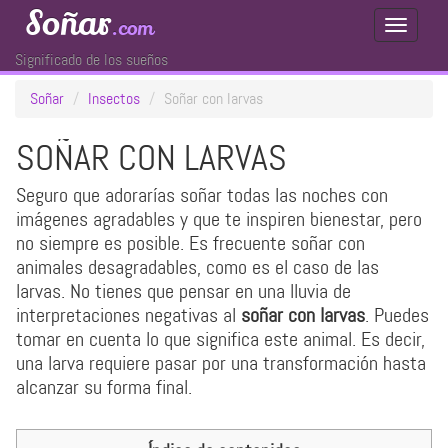
Soñar
.com
Toggle
Navigati
Significado de los sueños
Soñar
Insectos
Soñar con larvas
SOÑAR CON LARVAS
Seguro que adorarías soñar todas las noches con
imágenes agradables y que te inspiren bienestar, pero
no siempre es posible. Es frecuente soñar con
animales desagradables, como es el caso de las
larvas. No tienes que pensar en una lluvia de
interpretaciones negativas al
soñar con larvas
. Puedes
tomar en cuenta lo que significa este animal. Es decir,
una larva requiere pasar por una transformación hasta
alcanzar su forma final.