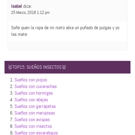
Isabel
dice:
25 Marzo, 2018 1:12 pm
Soñe quen la ropa de mi nieto abia un puñado de pulgas y yo
las mate
🥇TOP15: SUEÑOS INSECTOS🥇
1.
Sueños con piojos
2.
Sueños con cucarachas
3.
Sueños con hormigas
4.
Sueños con abejas
5.
Sueños con garrapatas
6.
Sueños con mariposas
7.
Sueños con avispas
8.
Sueños con insectos
9.
Sueños con escarabajos