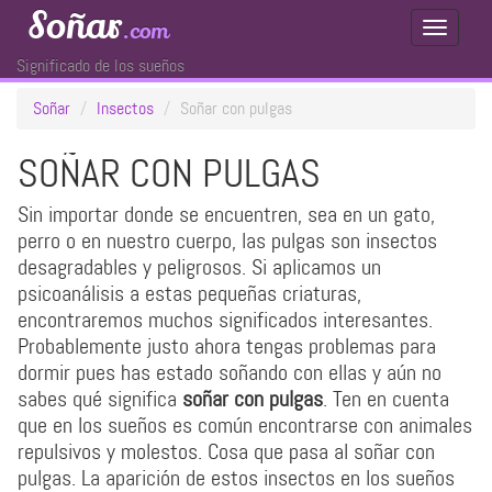
Soñar
.com
Toggle
Navigati
Significado de los sueños
Soñar
Insectos
Soñar con pulgas
SOÑAR CON PULGAS
Sin importar donde se encuentren, sea en un gato,
perro o en nuestro cuerpo, las pulgas son insectos
desagradables y peligrosos. Si aplicamos un
psicoanálisis a estas pequeñas criaturas,
encontraremos muchos significados interesantes.
Probablemente justo ahora tengas problemas para
dormir pues has estado soñando con ellas y aún no
sabes qué significa
soñar con pulgas
. Ten en cuenta
que en los sueños es común encontrarse con animales
repulsivos y molestos. Cosa que pasa al soñar con
pulgas. La aparición de estos insectos en los sueños