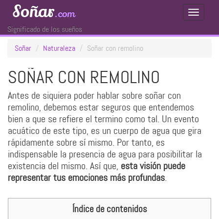
Soñar
.com
Toggle
Navigati
Significado de los sueños
Soñar
Naturaleza
Soñar con remolino
SOÑAR CON REMOLINO
Antes de siquiera poder hablar sobre soñar con
remolino, debemos estar seguros que entendemos
bien a que se refiere el termino como tal. Un evento
acuático de este tipo, es un cuerpo de agua que gira
rápidamente sobre sí mismo. Por tanto, es
indispensable la presencia de agua para posibilitar la
existencia del mismo. Así que,
esta visión puede
representar tus emociones más profundas
.
Índice de contenidos