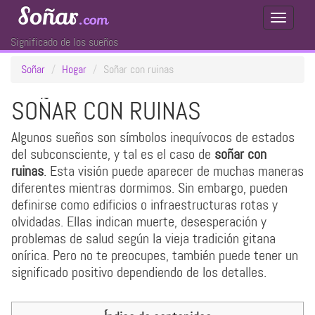
Soñar
.com
Toggle
Navigati
Significado de los sueños
Soñar
Hogar
Soñar con ruinas
SOÑAR CON RUINAS
Algunos sueños son símbolos inequívocos de estados
del subconsciente, y tal es el caso de
soñar con
ruinas
. Esta visión puede aparecer de muchas maneras
diferentes mientras dormimos. Sin embargo, pueden
definirse como edificios o infraestructuras rotas y
olvidadas. Ellas indican muerte, desesperación y
problemas de salud según la vieja tradición gitana
onírica. Pero no te preocupes, también puede tener un
significado positivo dependiendo de los detalles.