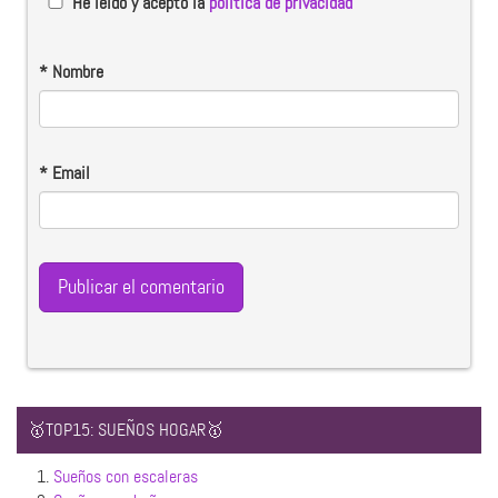
He leido y acepto la
política de privacidad
*
Nombre
*
Email
🥇TOP15: SUEÑOS HOGAR🥇
1.
Sueños con escaleras