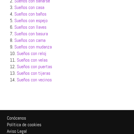
2.
Sueños con bañarse
3.
Sueños con casa
4.
Sueños con baños
5.
Sueños con espejo
6.
Sueños con llaves
7.
Sueños con basura
8.
Sueños con cama
9.
Sueños con mudanza
10.
Sueños con reloj
11.
Sueños con velas
12.
Sueños con puertas
13.
Sueños con tijeras
14.
Sueños con vecinos
Conócenos
Política de cookies
Aviso Legal