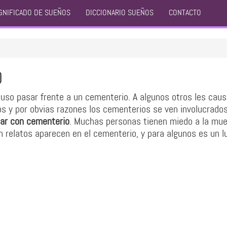
GNIFICADO DE SUEÑOS
DICCIONARIO SUEÑOS
CONTACTO
O
luso pasar frente a un cementerio. A algunos otros les cau
os y por obvias razones los cementerios se ven involucrados
ar con cementerio
. Muchas personas tienen miedo a la mue
 relatos aparecen en el cementerio, y para algunos es un l