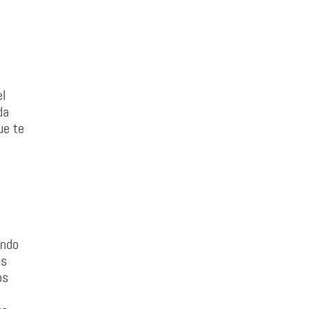
el
da
ue te
endo
os
os