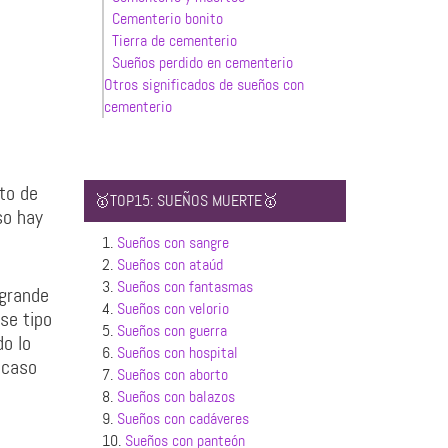
Cementerio bonito
Tierra de cementerio
Sueños perdido en cementerio
Otros significados de sueños con
cementerio
to de
🥇TOP15: SUEÑOS MUERTE🥇
so hay
1.
Sueños con sangre
2.
Sueños con ataúd
3.
Sueños con fantasmas
 grande
4.
Sueños con velorio
se tipo
5.
Sueños con guerra
o lo
6.
Sueños con hospital
acaso
7.
Sueños con aborto
8.
Sueños con balazos
9.
Sueños con cadáveres
10.
Sueños con panteón