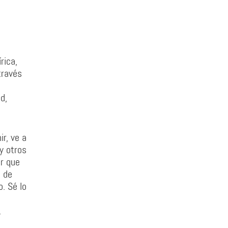
rica,
través
d,
r, ve a
y otros
ar que
á de
. Sé lo
.