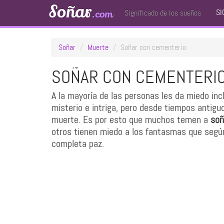
Soñar
SI
.com
Significado de los sueños
Soñar
Muerte
Soñar con cementerio
SOÑAR CON CEMENTERI
A la mayoría de las personas les da miedo inc
misterio e intriga, pero desde tiempos antigu
muerte. Es por esto que muchos temen a
soñ
otros tienen miedo a los fantasmas que según
completa paz.