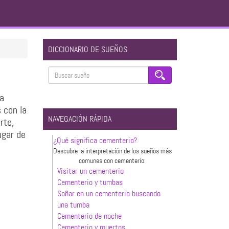
DICCIONARIO DE SUEÑOS
sa
 con la
NAVEGACIÓN RÁPIDA
rte,
ugar de
¿Qué significa cementerio?
Descubre la interpretación de los sueños más
comunes con cementerio:
Visitar un cementerio
Cementerio y tumbas
Soñar en un cementerio buscando
una tumba
Cementerio de noche
Cementerio y muertos