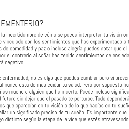
CEMENTERIO?
 la incertidumbre de cómo se pueda interpretar tu visión oní
e vinculado con los sentimientos que has experimentado a 
os de comodidad y paz o incluso alegría puedes notar que el
 por el contrario al soñar has tenido sentimientos de ansieda
rá negativo.
e enfermedad, no es algo que puedas cambiar pero sí preveni
al nunca está de más cuidar tu salud. Pero por supuesto ha
rañas mucho a alguien que ha muerto. Puede incluso signific
 futuro sin dejar que el pasado te perturbe. Todo depender
os que aparecían en tu visión o de lo que hacías en tu sueño
llar un significado preciso de tu sueño. Es importante que
o distinto según la etapa de la vida que estés atravesando