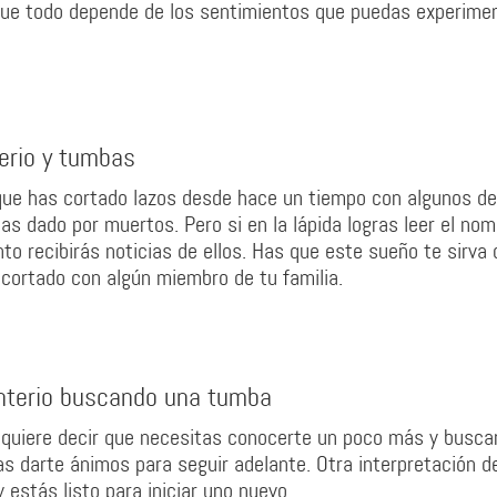
que todo depende de los sentimientos que puedas experimen
erio y tumbas
que has cortado lazos desde hace un tiempo con algunos de
 has dado por muertos. Pero si en la lápida logras leer el no
nto recibirás noticias de ellos. Has que este sueño te sirva 
s cortado con algún miembro de tu familia.
nterio buscando una tumba
uiere decir que necesitas conocerte un poco más y buscar
as darte ánimos para seguir adelante. Otra interpretación d
 estás listo para iniciar uno nuevo.