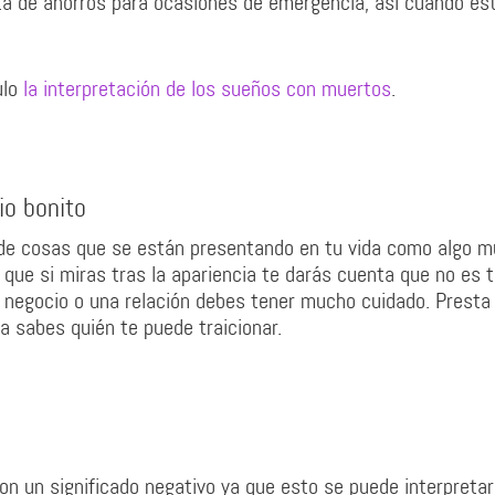
nta de ahorros para ocasiones de emergencia, así cuando es
ulo
la interpretación de los sueños con muertos
.
io bonito
 de cosas que se están presentando en tu vida como algo m
 que si miras tras la apariencia te darás cuenta que no es 
un negocio o una relación debes tener mucho cuidado. Presta
a sabes quién te puede traicionar.
on un significado negativo ya que esto se puede interpretar