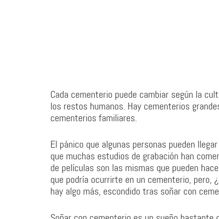
Cada cementerio puede cambiar según la cultu
los restos humanos. Hay cementerios grandes,
cementerios familiares.
El pánico que algunas personas pueden llegar
que muchas estudios de grabación han comerci
de películas son las mismas que pueden hace
que podría ocurrirte en un cementerio, pero,
hay algo más, escondido tras soñar con cemen
Soñar con cementerio es un sueño bastante o