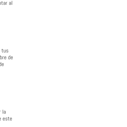
tar al
 tus
mbre de
de
 la
e este