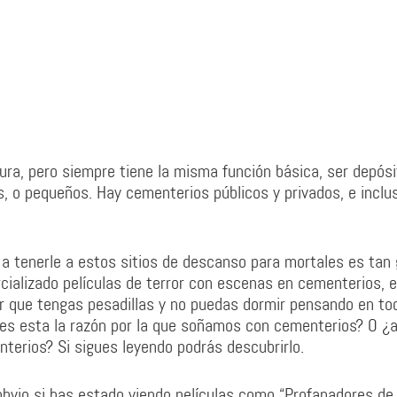
ra, pero siempre tiene la misma función básica, ser depósi
 o pequeños. Hay cementerios públicos y privados, e inclu
 a tenerle a estos sitios de descanso para mortales es tan
alizado películas de terror con escenas en cementerios, e
r que tengas pesadillas y no puedas dormir pensando en tod
 ¿es esta la razón por la que soñamos con cementerios? O ¿
terios? Si sigues leyendo podrás descubrirlo.
bvio si has estado viendo películas como “Profanadores de