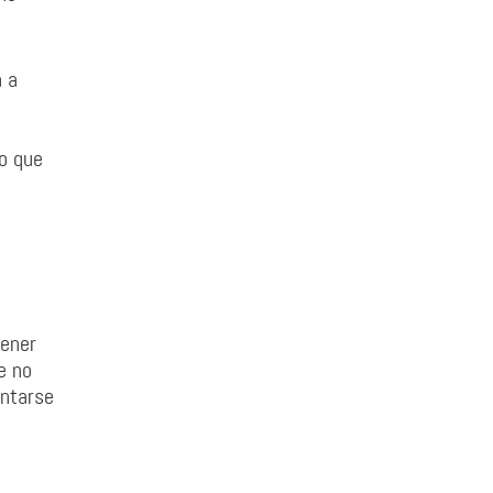
a a
lo que
tener
e no
entarse