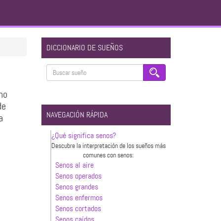
DICCIONARIO DE SUEÑOS
no
de
NAVEGACIÓN RÁPIDA
a
¿Qué significa senos?
Descubre la interpretación de los sueños más
comunes con senos:
Senos al aire
Senos operados
Senos grandes
Senos enfermos
Senos cortados
Senos caídos