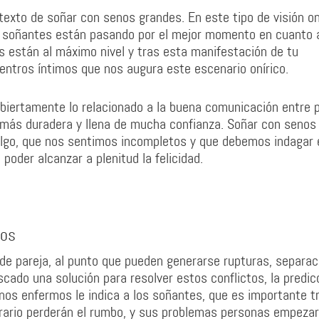
ntexto de soñar con senos grandes. En este tipo de visión on
os soñantes están pasando por el mejor momento en cuanto 
as están al máximo nivel y tras esta manifestación de tu
entros íntimos que nos augura este escenario onírico.
biertamente lo relacionado a la buena comunicación entre p
 más duradera y llena de mucha confianza. Soñar con senos
 algo, que nos sentimos incompletos y que debemos indagar 
poder alcanzar a plenitud la felicidad.
mos
de pareja, al punto que pueden generarse rupturas, separa
ado una solución para resolver estos conflictos, la predic
nos enfermos le indica a los soñantes, que es importante t
ntrario perderán el rumbo, y sus problemas personas empeza