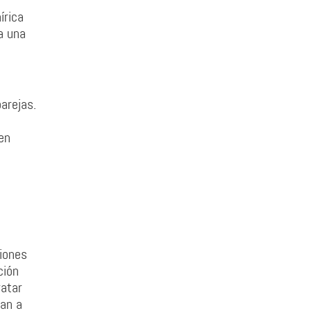
írica
a una
arejas.
en
ciones
ción
ratar
ran a