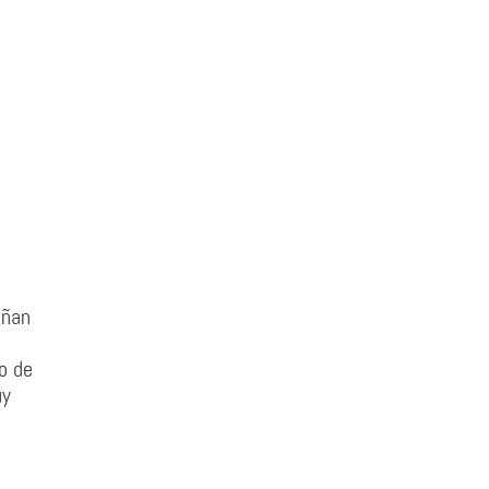
eñan
o de
uy