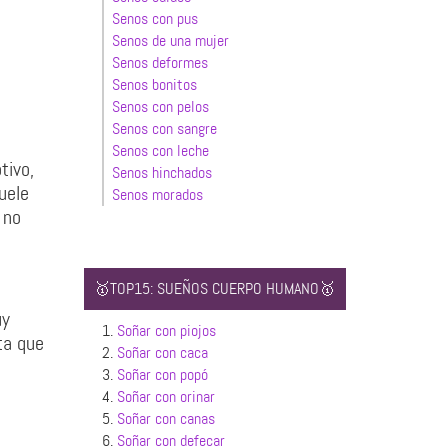
Senos con pus
Senos de una mujer
Senos deformes
Senos bonitos
Senos con pelos
Senos con sangre
Senos con leche
tivo,
Senos hinchados
uele
Senos morados
 no
🥇TOP15: SUEÑOS CUERPO HUMANO🥇
uy
1.
Soñar con piojos
ta que
2.
Soñar con caca
3.
Soñar con popó
4.
Soñar con orinar
5.
Soñar con canas
6.
Soñar con defecar