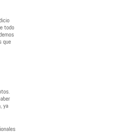
dicio
ue todo
odemos
s que
ntos.
saber
, ya
ionales