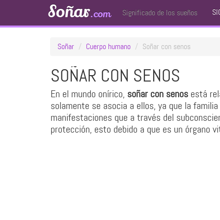
Soñar
SI
.com
Significado de los sueños
Soñar
Cuerpo humano
Soñar con senos
SOÑAR CON SENOS
En el mundo onírico,
soñar con senos
está rel
solamente se asocia a ellos, ya que la famili
manifestaciones que a través del subconsci
protección, esto debido a que es un órgano vi