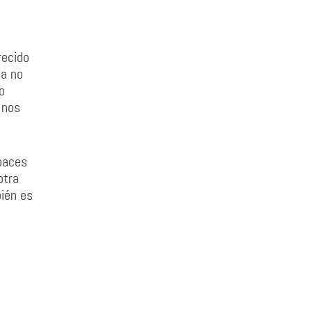
recido
na no
o
 nos
paces
otra
bién es