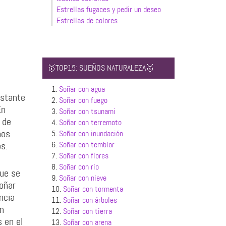
Estrellas fugaces y pedir un deseo
Estrellas de colores
🥇TOP15: SUEÑOS NATURALEZA🥇
1.
Soñar con agua
astante
2.
Soñar con fuego
En
3.
Soñar con tsunami
 de
4.
Soñar con terremoto
mos
5.
Soñar con inundación
s.
6.
Soñar con temblor
7.
Soñar con flores
8.
Soñar con río
que se
9.
Soñar con nieve
oñar
10.
Soñar con tormenta
ncia
11.
Soñar con árboles
an
12.
Soñar con tierra
 en el
13.
Soñar con arena