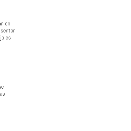
án en
esentar
ja es
se
has