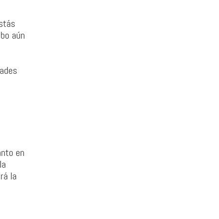
stás
abo aún
dades
anto en
la
rá la