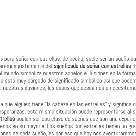
as
para soñar con estrellas, de hecho, suele ser un sueño b
blaremos justamente del
significado de soñar con estrellas
. 
l mundo simboliza nuestros anhelos e ilusiones en la forma
co está muy cargado de significado simbólico así que pode
ta nuestras ilusiones, las cosas que deseamos o necesitamo
que alguien tiene “la cabeza en las estrellas” y significa 
 esperanzas, esta misma situación puede representarse al s
trellas
suelen ser esa clase de sueños que son una experie
 menos en su mayoría. Los sueños con estrellas tienen un gr
iones de cada sueño, es por eso que hoy nos aventuraremos