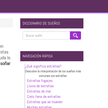
DICCIONARIO DE SUEÑOS
en
istas
NAVEGACIÓN RÁPIDA
uda lo
l
soñar
¿Qué significa estrellas?
Descubre la interpretación de los sueños más
comunes con estrellas:
Estrellas fugaces
Lluvia de estrellas
Estrellas de mar
Cielo lleno de estrellas
Estrellas que se mueven
Muchas estrellas