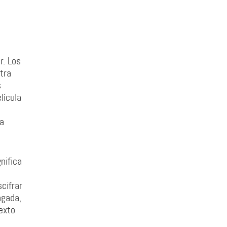
r. Los
tra
s
lícula
la
nifica
cifrar
agada,
exto