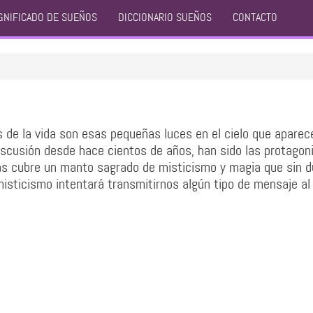
GNIFICADO DE SUEÑOS
DICCIONARIO SUEÑOS
CONTACTO
s de la vida son esas pequeñas luces en el cielo que aparec
iscusión desde hace cientos de años, han sido las protagon
 Las cubre un manto sagrado de misticismo y magia que sin d
isticismo intentará transmitirnos algún tipo de mensaje a