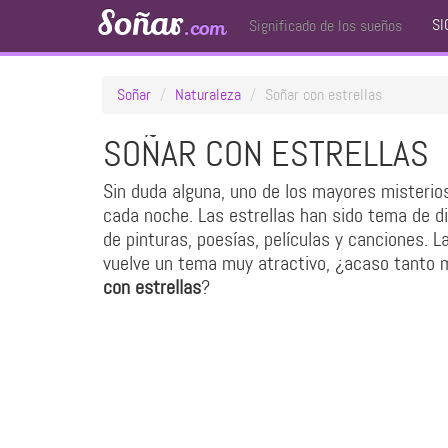
Soñar
SI
.com
Significado de los sueños
Soñar
Naturaleza
Soñar con estrellas
SOÑAR CON ESTRELLAS
Sin duda alguna, uno de los mayores misterio
cada noche. Las estrellas han sido tema de d
de pinturas, poesías, películas y canciones.
vuelve un tema muy atractivo, ¿acaso tanto m
con estrellas
?