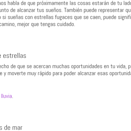
os habla de que próximamente las cosas estarán de tu lado
punto de alcanzar tus sueños. También puede representar qu
 si sueñas con estrellas fugaces que se caen, puede signif
camino, mejor que tengas cuidado.
 estrellas
hecho de que se acercan muchas oportunidades en tu vida, p
te y moverte muy rápido para poder alcanzar esas oportunid
lluvia
.
as de mar