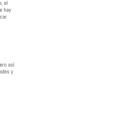
, el
e hay
icar
ero así
ades y