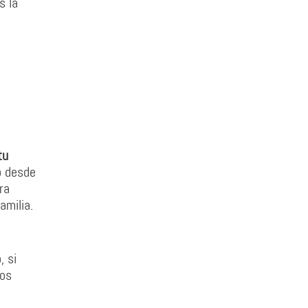
s la
tu
o desde
ra
amilia.
, si
ios