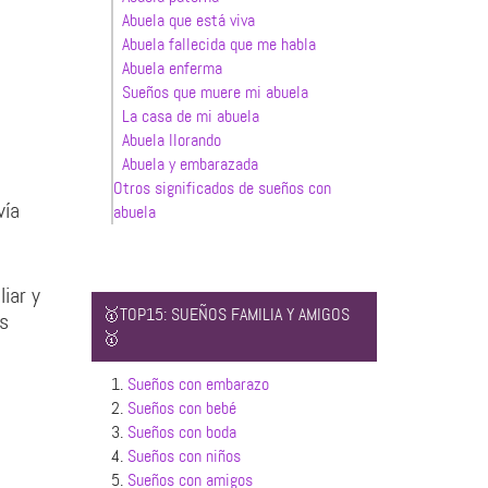
Abuela que está viva
Abuela fallecida que me habla
Abuela enferma
Sueños que muere mi abuela
La casa de mi abuela
Abuela llorando
Abuela y embarazada
Otros significados de sueños con
vía
abuela
iar y
🥇TOP15: SUEÑOS FAMILIA Y AMIGOS
s
🥇
1.
Sueños con embarazo
2.
Sueños con bebé
3.
Sueños con boda
4.
Sueños con niños
5.
Sueños con amigos