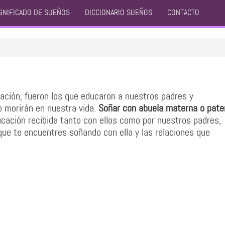
GNIFICADO DE SUEÑOS
DICCIONARIO SUEÑOS
CONTACTO
mación, fueron los que educaron a nuestros padres y
 morirán en nuestra vida.
Soñar con abuela materna o pat
ucación recibida tanto con ellos como por nuestros padres,
que te encuentres soñando con ella y las relaciones que