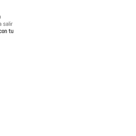
n
 salir
con tu