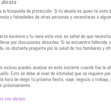
e abraza
 la búsqueda de protección. Si tu abuela es quien te esta 
resía y falsedades de otras personas y necesitaras a algui
uerza excesiva y tu nana esta viva, es señal de que necesita
 llevar por discusiones absurdas. Si se encuentra fallecida, 
ida, no obstante pregunta por la salud de tus familiares y of
e incluso puedes analizar en este instante cuando fue la ul
eño. Esto se debe al nivel de intimidad que se requiere par
la hora de elegir tu próxima fiesta, viaje, negocio o trabajo,
ón próximamente.
ños con abrazo
.