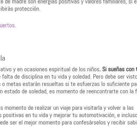
e de madre son energías positivas y valores familiares, si e
ibirás protección.
uertos
.
la
tivo y en ocasiones espiritual de los niños
. Si sueñas con 
falta de disciplina en tu vida y soledad. Pero debe ser vist
s o metas estarán resueltas si te esfuerzas lo suficiente pa
un estado de soledad, es momento de reencontrarte con la f
s momento de realizar un viaje para visitarla y volver a las
s positivas en tu vida y mejorar tu automotivación, e incluso
ede ser el mejor momento para confesárselos y recibir sab