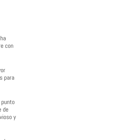
 ha
re con
yor
os para
a punto
e de
vioso y