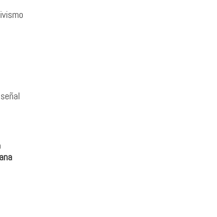
tivismo
 señal
a
nana