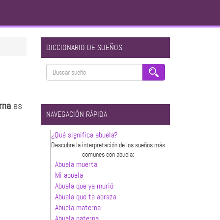
DICCIONARIO DE SUEÑOS
erna
es
NAVEGACIÓN RÁPIDA
¿Qué significa abuela?
Descubre la interpretación de los sueños más
comunes con abuela:
Abuela muerta
Mi abuela
Abuela que ya murió
Abuela que te abraza
Abuela materna
Abuela paterna