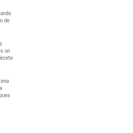
dando
en de
s
es un
récete
tima
a
 pues