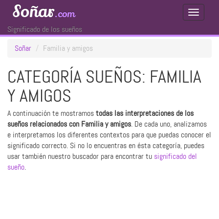
Soñar
.com
Toggle
Navigati
Significado de los sueños
Soñar
Familia y amigos
CATEGORÍA SUEÑOS: FAMILIA
Y AMIGOS
A continuación te mostramos
todas las interpretaciones de los
sueños relacionados con Familia y amigos
. De cada uno, analizamos
e interpretamos los diferentes contextos para que puedas conocer el
significado correcto. Si no lo encuentras en ésta categoría, puedes
usar también nuestro buscador para encontrar tu
significado del
sueño
.